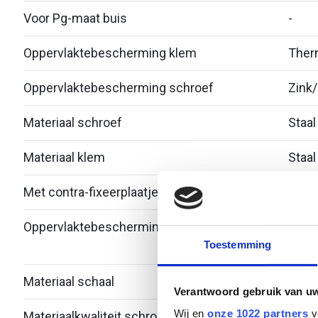
Voor Pg-maat buis
-
Oppervlaktebescherming klem
Therm
Oppervlaktebescherming schroef
Zink/
Materiaal schroef
Staal
Materiaal klem
Staal
Met contra-fixeerplaatje
Nee
Oppervlaktebescherming schaal
Bandv
Toestemming
verzi
Materiaal schaal
Staal
Verantwoord gebruik van u
Wij en
onze 1022 partners
v
Materiaalkwaliteit schroef
Over