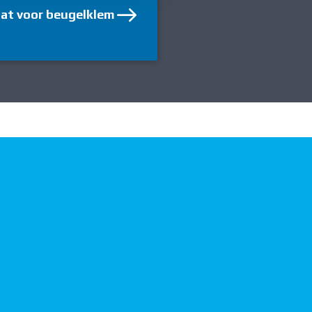
aat voor beugelklem
Fixeerplaat voor b