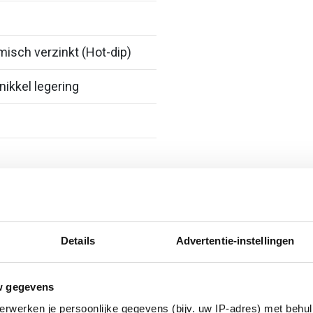
isch verzinkt (Hot-dip)
nikkel legering
erzinkt (sendzimir
Details
Advertentie-instellingen
nkt)
w gegevens
erwerken je persoonlijke gegevens (bijv. uw IP-adres) met behul
ig