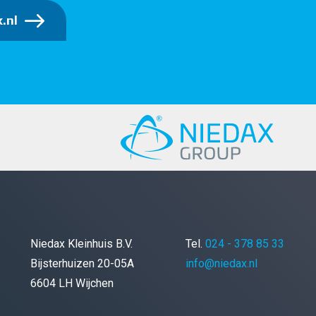
.nl
Niedax Kleinhuis B.V.
Tel.
024 - 378 85 33
Bijsterhuizen 20-05A
info@niedax.nl
6604 LH Wijchen