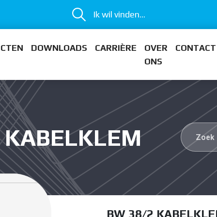
Ik wil vinden...
ECTEN
DOWNLOADS
CARRIÈRE
OVER
CONTACT
ONS
2 KABELKLEM
BW 38/2 KABELKL