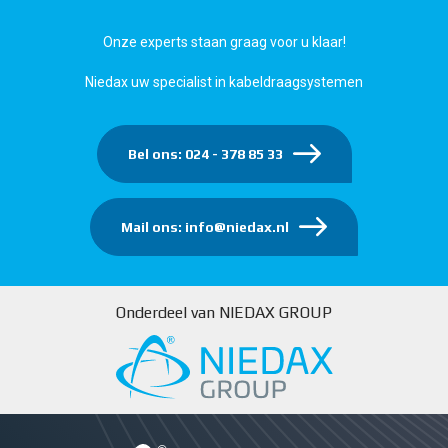
Onze experts staan graag voor u klaar!
Niedax uw specialist in kabeldraagsystemen
Bel ons: 024 - 378 85 33
Mail ons: info@niedax.nl
Onderdeel van NIEDAX GROUP