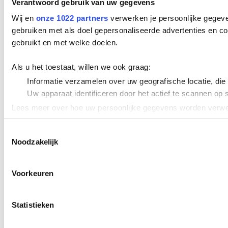
Verantwoord gebruik van uw gegevens
Wij en
onze 1022 partners
verwerken je persoonlijke gegeve
gebruiken met als doel gepersonaliseerde advertenties en co
gebruikt en met welke doelen.
Als u het toestaat, willen we ook graag:
Informatie verzamelen over uw geografische locatie, die
Uw apparaat identificeren door het actief te scannen op 
Lees meer over hoe uw persoonlijke gegevens worden verwer
Cookieverklaring.
Toestemmingsselectie
Noodzakelijk
We gebruiken cookies om content en advertenties te persona
uw gebruik van onze site met onze partners voor social med
verstrekt of die ze hebben verzameld op basis van uw gebru
Voorkeuren
Statistieken