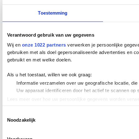
Toestemming
Verantwoord gebruik van uw gegevens
Wij en
onze 1022 partners
verwerken je persoonlijke gegeve
gebruiken met als doel gepersonaliseerde advertenties en co
gebruikt en met welke doelen.
Als u het toestaat, willen we ook graag:
Informatie verzamelen over uw geografische locatie, die
Uw apparaat identificeren door het actief te scannen op 
Lees meer over hoe uw persoonlijke gegevens worden verwer
Cookieverklaring.
Toestemmingsselectie
Noodzakelijk
We gebruiken cookies om content en advertenties te persona
uw gebruik van onze site met onze partners voor social med
verstrekt of die ze hebben verzameld op basis van uw gebru