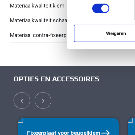
toestemming op elk moment wi
Materiaalkwaliteit klem
Over
We gebruiken cookies om cont
Materiaalkwaliteit schaal
Polye
websiteverkeer te analyseren
media, adverteren en analys
Weigeren
Materiaal contra-fixeerplaatje
Kuns
verstrekt of die ze hebben v
OPTIES EN ACCESSOIRES
Fixeerplaat voor beugelklem