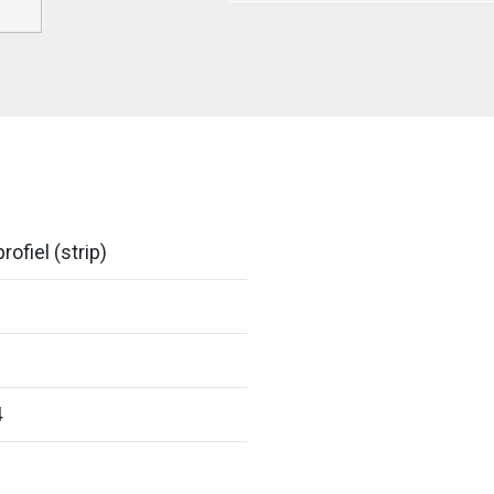
rofiel (strip)
4