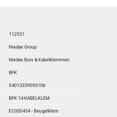
112551
Niedax Group
Niedax Buis & Kabelklemmen
BFK
04013339093106
BFK 14 KABELKLEM
EC000454 - Beugelklem