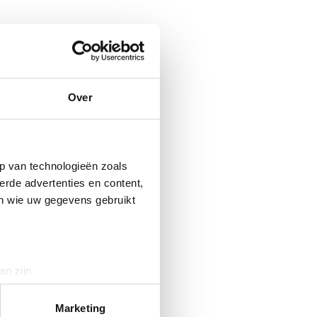
Over
p van technologieën zoals
erde advertenties en content,
en wie uw gegevens gebruikt
an zijn
rinting)
t
detailgedeelte
in. U kunt uw
Marketing