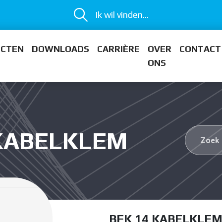
Ik wil vinden...
ECTEN
DOWNLOADS
CARRIÈRE
OVER
CONTACT
ONS
 KABELKLEM
BFK 14 KABELKLE