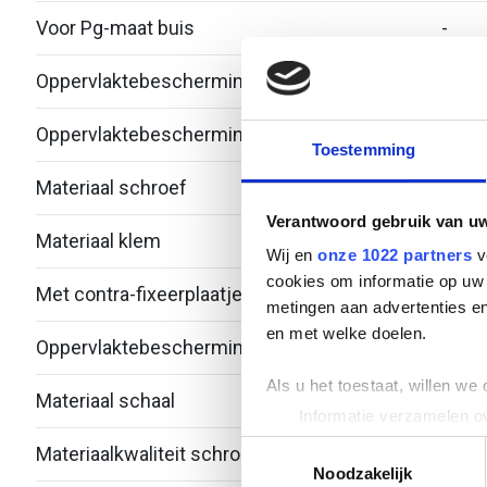
Voor Pg-maat buis
-
Oppervlaktebescherming klem
Therm
Oppervlaktebescherming schroef
Zink/
Toestemming
Materiaal schroef
Staal
Verantwoord gebruik van u
Materiaal klem
Staal
Wij en
onze 1022 partners
v
cookies om informatie op uw 
Met contra-fixeerplaatje
Nee
metingen aan advertenties en
en met welke doelen.
Oppervlaktebescherming schaal
Onbe
Als u het toestaat, willen we
Materiaal schaal
Kuns
Informatie verzamelen ov
Uw apparaat identificere
Toestemmingsselectie
Materiaalkwaliteit schroef
Over
Lees meer over hoe uw perso
Noodzakelijk