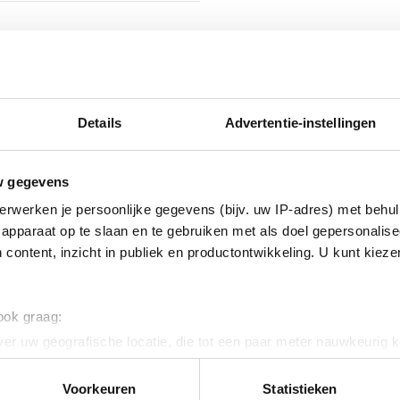
isch verzinkt (Hot-dip)
nikkel legering
Details
Advertentie-instellingen
w gegevens
erwerken je persoonlijke gegevens (bijv. uw IP-adres) met behul
apparaat op te slaan en te gebruiken met als doel gepersonalise
 content, inzicht in publiek en productontwikkeling. U kunt kiez
handeld
 ook graag:
tstof
er uw geografische locatie, die tot een paar meter nauwkeurig k
n door het actief te scannen op specifieke eigenschappen (fingerp
ig
onlijke gegevens worden verwerkt en stel uw voorkeuren in he
Voorkeuren
Statistieken