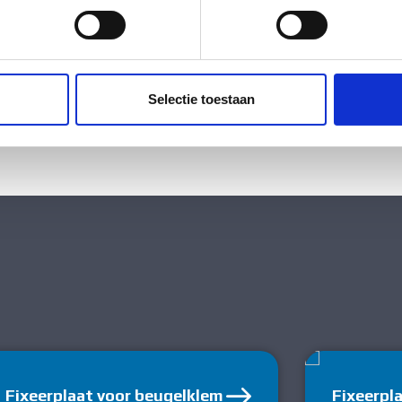
jzigen of intrekken in de Cookieverklaring.
ig
ent en advertenties te personaliseren, om functies voor social
thyleen (PE)
. Ook delen we informatie over uw gebruik van onze site met on
e. Deze partners kunnen deze gegevens combineren met andere i
Selectie toestaan
tstof
erzameld op basis van uw gebruik van hun services.
Fixeerplaat voor beugelklem
Fixeerpl