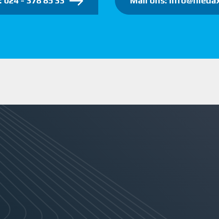
: 024 - 378 85 33
Mail ons: info@niedax