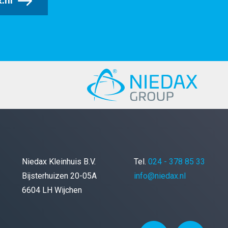
.nl
Niedax Kleinhuis B.V.
Tel.
024 - 378 85 33
Bijsterhuizen 20-05A
info@niedax.nl
6604 LH Wijchen