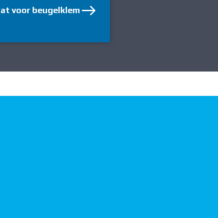
aat voor beugelklem
Fixeerplaat voor b