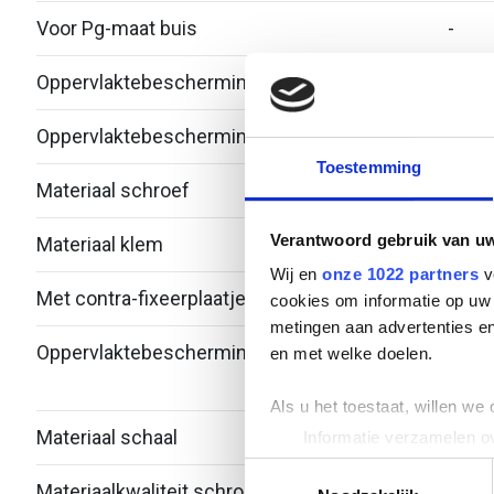
Voor Pg-maat buis
-
Oppervlaktebescherming klem
Therm
Oppervlaktebescherming schroef
Zink/
Toestemming
Materiaal schroef
Staal
Verantwoord gebruik van u
Materiaal klem
Staal
Wij en
onze 1022 partners
v
Met contra-fixeerplaatje
Nee
cookies om informatie op uw 
metingen aan advertenties en
Oppervlaktebescherming schaal
Bandv
en met welke doelen.
verzi
Als u het toestaat, willen we
Materiaal schaal
Staal
Informatie verzamelen ov
Uw apparaat identificere
Toestemmingsselectie
Materiaalkwaliteit schroef
Over