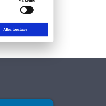
t
detailgedeelte
in. U kunt uw
Marketing
 media te bieden en om ons
ze partners voor social
nformatie die u aan ze heeft
Alles toestaan