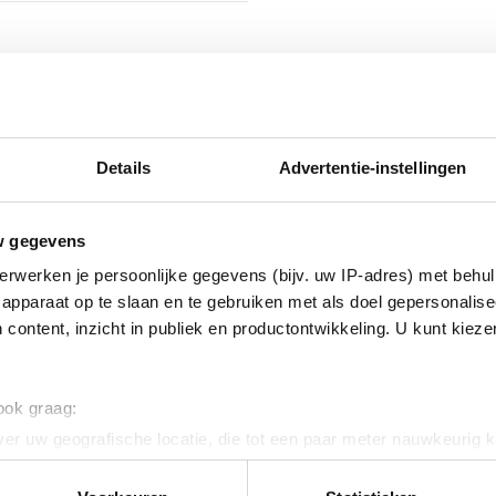
isch verzinkt (Hot-dip)
nikkel legering
Details
Advertentie-instellingen
w gegevens
erwerken je persoonlijke gegevens (bijv. uw IP-adres) met behul
apparaat op te slaan en te gebruiken met als doel gepersonalise
 content, inzicht in publiek en productontwikkeling. U kunt kiez
erzinkt (sendzimir
nkt)
 ook graag:
er uw geografische locatie, die tot een paar meter nauwkeurig k
n door het actief te scannen op specifieke eigenschappen (fingerp
ig