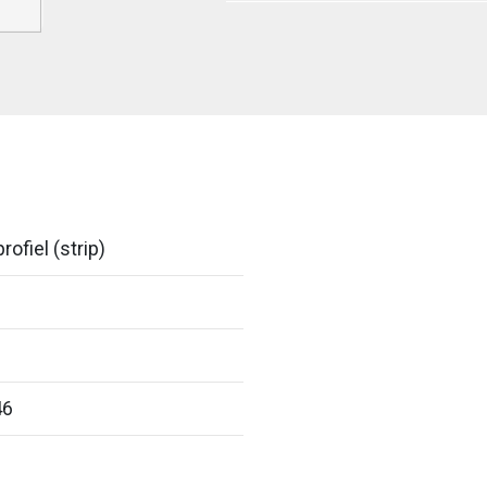
rofiel (strip)
46