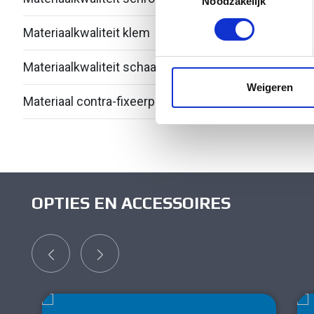
Lees meer over hoe uw perso
Noodzakelijk
toestemming op elk moment wi
Materiaalkwaliteit klem
Over
We gebruiken cookies om cont
Materiaalkwaliteit schaal
Over
websiteverkeer te analyseren
media, adverteren en analys
Weigeren
Materiaal contra-fixeerplaatje
Kuns
verstrekt of die ze hebben v
OPTIES EN ACCESSOIRES