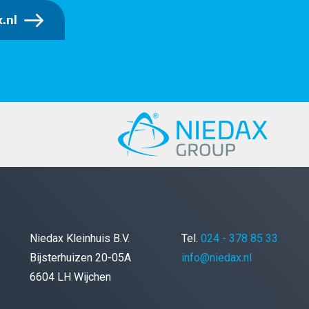
.nl
Niedax Kleinhuis B.V.
Tel.
024 - 378 85 33
Bijsterhuizen 20-05A
info@niedax.nl
6604 LH Wijchen