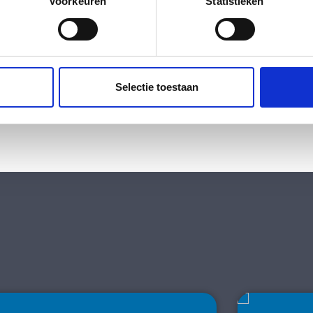
onlijke gegevens worden verwerkt en stel uw voorkeuren in he
Voorkeuren
Statistieken
jzigen of intrekken in de Cookieverklaring.
ig
ent en advertenties te personaliseren, om functies voor social
ig
. Ook delen we informatie over uw gebruik van onze site met on
e. Deze partners kunnen deze gegevens combineren met andere i
Selectie toestaan
tstof
erzameld op basis van uw gebruik van hun services.