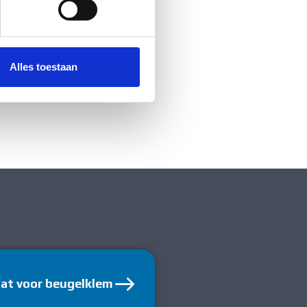
 media te bieden en om ons
ze partners voor social
nformatie die u aan ze heeft
Alles toestaan
aat voor beugelklem