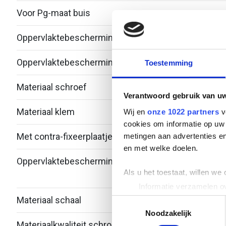
Voor Pg-maat buis
-
Oppervlaktebescherming klem
Therm
Oppervlaktebescherming schroef
Zink/
Toestemming
Materiaal schroef
Staal
Verantwoord gebruik van u
Materiaal klem
Staal
Wij en
onze 1022 partners
v
cookies om informatie op uw 
Met contra-fixeerplaatje
Nee
metingen aan advertenties en
en met welke doelen.
Oppervlaktebescherming schaal
Bandv
Als u het toestaat, willen we
verzi
Informatie verzamelen ov
Uw apparaat identificere
Materiaal schaal
Staal
Toestemmingsselectie
Lees meer over hoe uw perso
Noodzakelijk
Materiaalkwaliteit schroef
Over
toestemming op elk moment wi