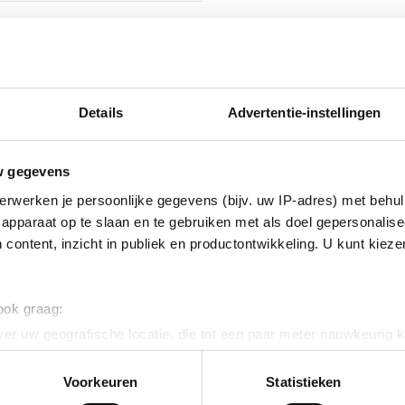
isch verzinkt (Hot-dip)
nikkel legering
Details
Advertentie-instellingen
w gegevens
erwerken je persoonlijke gegevens (bijv. uw IP-adres) met behul
apparaat op te slaan en te gebruiken met als doel gepersonalise
 content, inzicht in publiek en productontwikkeling. U kunt kiez
erzinkt (sendzimir
 ook graag:
nkt)
er uw geografische locatie, die tot een paar meter nauwkeurig k
n door het actief te scannen op specifieke eigenschappen (fingerp
onlijke gegevens worden verwerkt en stel uw voorkeuren in he
Voorkeuren
Statistieken
ig
jzigen of intrekken in de Cookieverklaring.