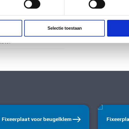
ig
ent en advertenties te personaliseren, om functies voor social
. Ook delen we informatie over uw gebruik van onze site met on
e. Deze partners kunnen deze gegevens combineren met andere i
ig
Selectie toestaan
erzameld op basis van uw gebruik van hun services.
tstof
Fixeerplaat voor beugelklem
Fixeerpl