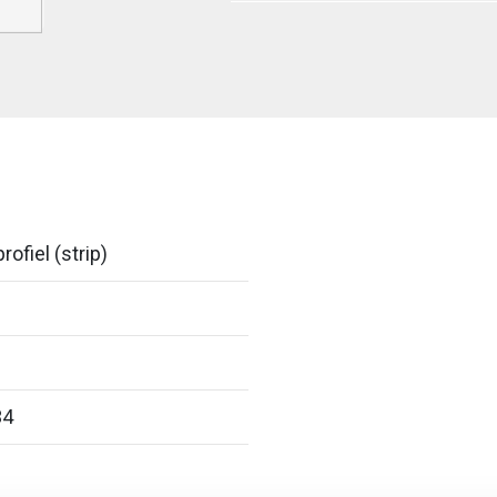
rofiel (strip)
34