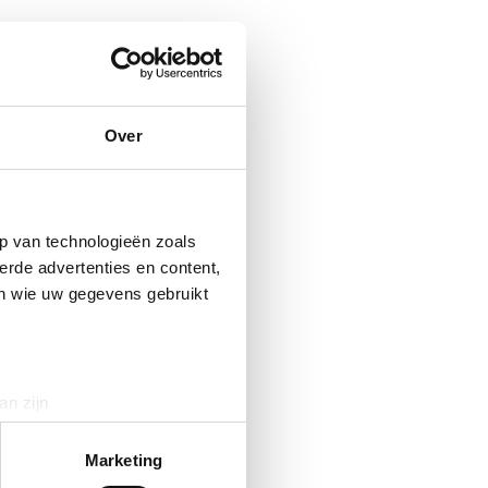
Over
p van technologieën zoals
erde advertenties en content,
en wie uw gegevens gebruikt
an zijn
rinting)
t
detailgedeelte
in. U kunt uw
Marketing