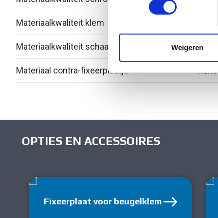
Materiaalkwaliteit klem
Over
We gebruiken cookies om cont
websiteverkeer te analyseren
media, adverteren en analys
Materiaalkwaliteit schaal
Over
Weigeren
verstrekt of die ze hebben v
Materiaal contra-fixeerplaatje
Kuns
OPTIES EN ACCESSOIRES
Fixeerplaat voor beugelklem