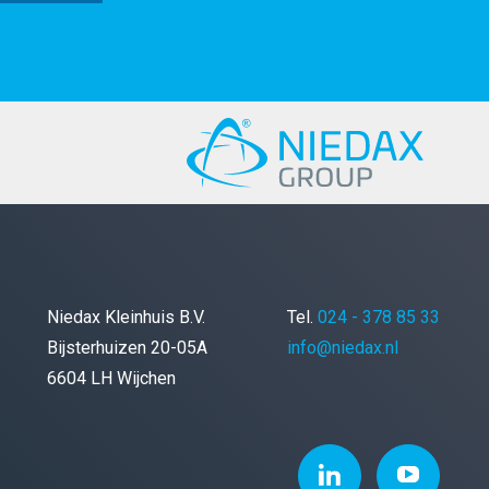
Niedax Kleinhuis B.V.
Tel.
024 - 378 85 33
Bijsterhuizen 20-05A
info@niedax.nl
6604 LH Wijchen