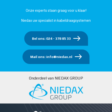
Onze experts staan graag voor u klaar!
Niedax uw specialist in kabeldraagsystemen
Bel ons: 024 - 378 85 33
Mail ons: info@niedax.nl
Onderdeel van NIEDAX GROUP