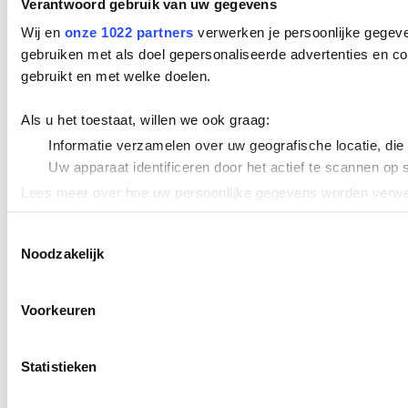
Verantwoord gebruik van uw gegevens
Wij en
onze 1022 partners
verwerken je persoonlijke gegeve
gebruiken met als doel gepersonaliseerde advertenties en co
gebruikt en met welke doelen.
Als u het toestaat, willen we ook graag:
Informatie verzamelen over uw geografische locatie, die
Uw apparaat identificeren door het actief te scannen op 
Lees meer over hoe uw persoonlijke gegevens worden verwer
Cookieverklaring.
Toestemmingsselectie
Noodzakelijk
We gebruiken cookies om content en advertenties te persona
uw gebruik van onze site met onze partners voor social med
verstrekt of die ze hebben verzameld op basis van uw gebru
Voorkeuren
Statistieken