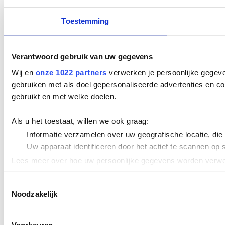
Toestemming
Verantwoord gebruik van uw gegevens
Wij en
onze 1022 partners
verwerken je persoonlijke gegeve
gebruiken met als doel gepersonaliseerde advertenties en co
gebruikt en met welke doelen.
Als u het toestaat, willen we ook graag:
Informatie verzamelen over uw geografische locatie, die
Uw apparaat identificeren door het actief te scannen op 
Lees meer over hoe uw persoonlijke gegevens worden verwer
Cookieverklaring.
Toestemmingsselectie
Noodzakelijk
We gebruiken cookies om content en advertenties te persona
uw gebruik van onze site met onze partners voor social med
verstrekt of die ze hebben verzameld op basis van uw gebru