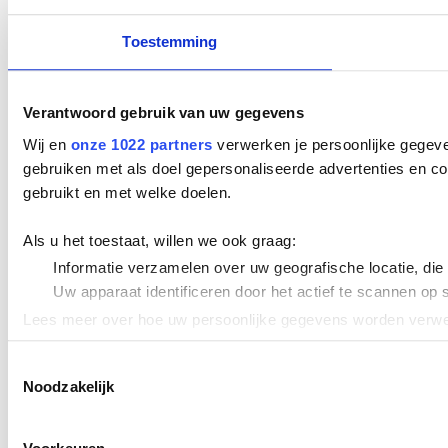
Toestemming
Verantwoord gebruik van uw gegevens
Wij en
onze 1022 partners
verwerken je persoonlijke gegeve
gebruiken met als doel gepersonaliseerde advertenties en co
gebruikt en met welke doelen.
Als u het toestaat, willen we ook graag:
Informatie verzamelen over uw geografische locatie, die
Uw apparaat identificeren door het actief te scannen op 
Lees meer over hoe uw persoonlijke gegevens worden verwer
Cookieverklaring.
Toestemmingsselectie
Noodzakelijk
We gebruiken cookies om content en advertenties te persona
uw gebruik van onze site met onze partners voor social med
verstrekt of die ze hebben verzameld op basis van uw gebru