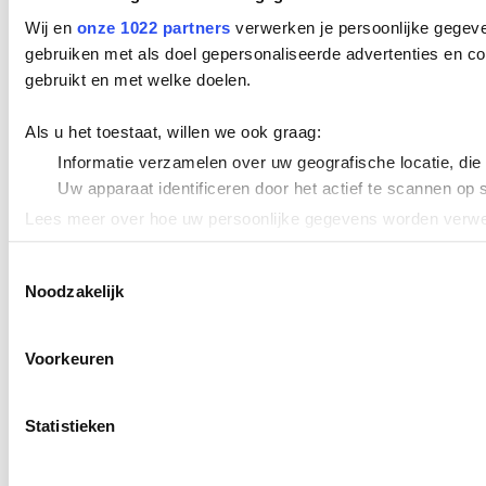
Wij en
onze 1022 partners
verwerken je persoonlijke gegeve
gebruiken met als doel gepersonaliseerde advertenties en co
gebruikt en met welke doelen.
Als u het toestaat, willen we ook graag:
Informatie verzamelen over uw geografische locatie, die
Uw apparaat identificeren door het actief te scannen op 
Lees meer over hoe uw persoonlijke gegevens worden verwer
Cookieverklaring.
Toestemmingsselectie
Noodzakelijk
We gebruiken cookies om content en advertenties te persona
uw gebruik van onze site met onze partners voor social med
verstrekt of die ze hebben verzameld op basis van uw gebru
Voorkeuren
Statistieken