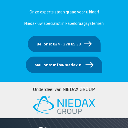
Onze experts staan graag voor u klaar!
Niedax uw specialist in kabeldraagsystemen
Bel ons: 024 - 378 85 33
Mail ons: info@niedax.nl
Onderdeel van NIEDAX GROUP