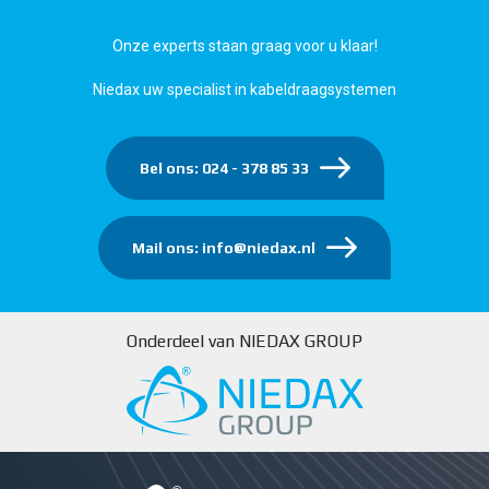
Onze experts staan graag voor u klaar!
Niedax uw specialist in kabeldraagsystemen
Bel ons: 024 - 378 85 33
Mail ons: info@niedax.nl
Onderdeel van NIEDAX GROUP