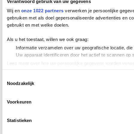
Verantwoord gebruik van uw gegevens
Wij en
onze 1022 partners
verwerken je persoonlijke gegeve
gebruiken met als doel gepersonaliseerde advertenties en co
gebruikt en met welke doelen.
Als u het toestaat, willen we ook graag:
Informatie verzamelen over uw geografische locatie, die
Uw apparaat identificeren door het actief te scannen op 
Lees meer over hoe uw persoonlijke gegevens worden verwer
Cookieverklaring.
Toestemmingsselectie
Noodzakelijk
We gebruiken cookies om content en advertenties te persona
uw gebruik van onze site met onze partners voor social med
verstrekt of die ze hebben verzameld op basis van uw gebru
Voorkeuren
Statistieken