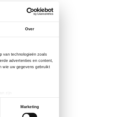
Over
p van technologieën zoals
erde advertenties en content,
en wie uw gegevens gebruikt
an zijn
rinting)
t
detailgedeelte
in. U kunt uw
Marketing