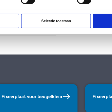
ig
ent en advertenties te personaliseren, om functies voor social
. Ook delen we informatie over uw gebruik van onze site met on
ropyleen (PP)
e. Deze partners kunnen deze gegevens combineren met andere i
Selectie toestaan
erzameld op basis van uw gebruik van hun services.
tstof
Fixeerplaat voor beugelklem
Fixeerpl