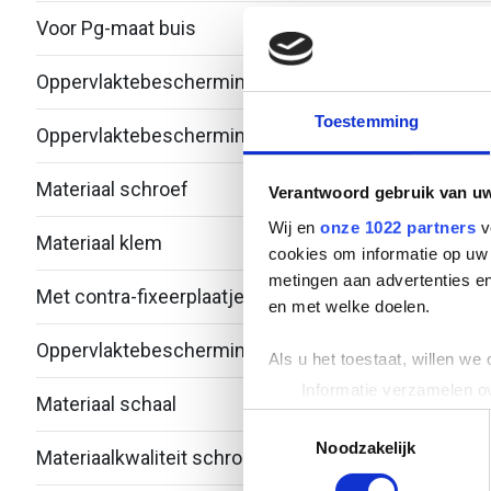
Voor Pg-maat buis
-
Oppervlaktebescherming klem
Therm
Toestemming
Oppervlaktebescherming schroef
Zink/
Materiaal schroef
Staal
Verantwoord gebruik van u
Wij en
onze 1022 partners
v
Materiaal klem
Staal
cookies om informatie op uw 
metingen aan advertenties en
Met contra-fixeerplaatje
Nee
en met welke doelen.
Oppervlaktebescherming schaal
Onbe
Als u het toestaat, willen we
Informatie verzamelen ov
Materiaal schaal
Kuns
Uw apparaat identificere
Toestemmingsselectie
Lees meer over hoe uw perso
Noodzakelijk
Materiaalkwaliteit schroef
Over
toestemming op elk moment wi