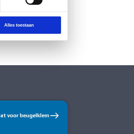
 media te bieden en om ons
ze partners voor social
nformatie die u aan ze heeft
Alles toestaan
aat voor beugelklem