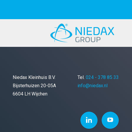
Niedax Kleinhuis B.V.
Tel.
024 - 378 85 33
Bijsterhuizen 20-05A
info@niedax.nl
6604 LH Wijchen