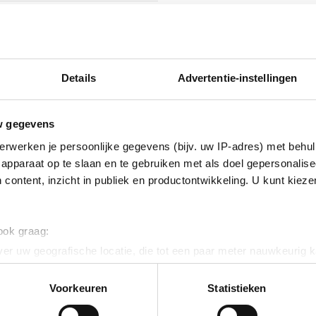
isch verzinkt (Hot-dip)
Details
Advertentie-instellingen
nikkel legering
w gegevens
erwerken je persoonlijke gegevens (bijv. uw IP-adres) met behul
apparaat op te slaan en te gebruiken met als doel gepersonalise
 content, inzicht in publiek en productontwikkeling. U kunt kiez
handeld
 ook graag:
er uw geografische locatie, die tot een paar meter nauwkeurig k
tstof
n door het actief te scannen op specifieke eigenschappen (fingerp
onlijke gegevens worden verwerkt en stel uw voorkeuren in he
Voorkeuren
Statistieken
ig
jzigen of intrekken in de Cookieverklaring.