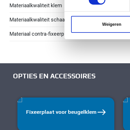
Materiaalkwaliteit klem
Over
We gebruiken cookies om cont
websiteverkeer te analyseren
Materiaalkwaliteit schaal
Polyp
media, adverteren en analys
Weigeren
verstrekt of die ze hebben v
Materiaal contra-fixeerplaatje
Kuns
OPTIES EN ACCESSOIRES
Fixeerplaat voor beugelklem