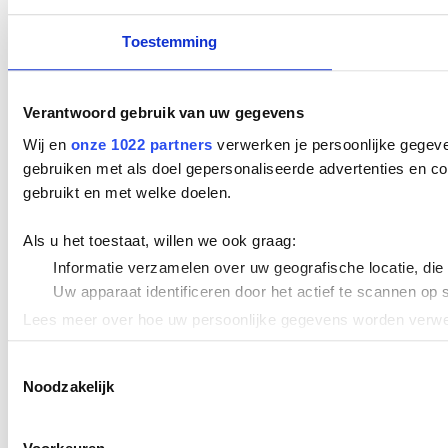
Toestemming
Verantwoord gebruik van uw gegevens
Wij en
onze 1022 partners
verwerken je persoonlijke gegeve
gebruiken met als doel gepersonaliseerde advertenties en co
gebruikt en met welke doelen.
Als u het toestaat, willen we ook graag:
Informatie verzamelen over uw geografische locatie, die
Uw apparaat identificeren door het actief te scannen op 
Lees meer over hoe uw persoonlijke gegevens worden verwer
Cookieverklaring.
Toestemmingsselectie
Noodzakelijk
We gebruiken cookies om content en advertenties te persona
uw gebruik van onze site met onze partners voor social med
verstrekt of die ze hebben verzameld op basis van uw gebru