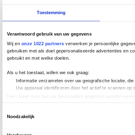
Toestemming
Verantwoord gebruik van uw gegevens
Wij en
onze 1022 partners
verwerken je persoonlijke gegeve
gebruiken met als doel gepersonaliseerde advertenties en co
gebruikt en met welke doelen.
Als u het toestaat, willen we ook graag:
Informatie verzamelen over uw geografische locatie, die
Uw apparaat identificeren door het actief te scannen op 
Lees meer over hoe uw persoonlijke gegevens worden verwer
Cookieverklaring.
Toestemmingsselectie
Noodzakelijk
We gebruiken cookies om content en advertenties te persona
uw gebruik van onze site met onze partners voor social med
verstrekt of die ze hebben verzameld op basis van uw gebru