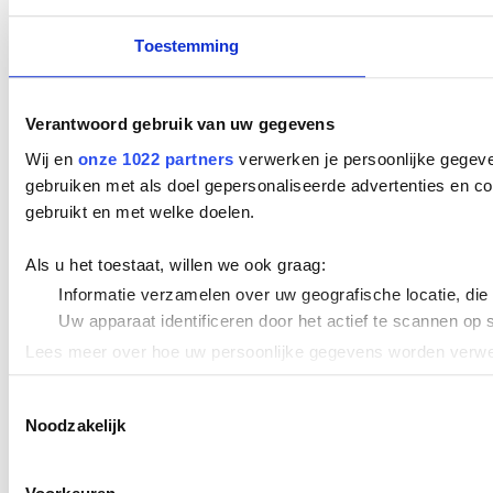
Toestemming
Verantwoord gebruik van uw gegevens
Wij en
onze 1022 partners
verwerken je persoonlijke gegeve
gebruiken met als doel gepersonaliseerde advertenties en co
gebruikt en met welke doelen.
Als u het toestaat, willen we ook graag:
Informatie verzamelen over uw geografische locatie, die
Uw apparaat identificeren door het actief te scannen op 
Lees meer over hoe uw persoonlijke gegevens worden verwer
Cookieverklaring.
Toestemmingsselectie
Noodzakelijk
We gebruiken cookies om content en advertenties te persona
uw gebruik van onze site met onze partners voor social med
verstrekt of die ze hebben verzameld op basis van uw gebru