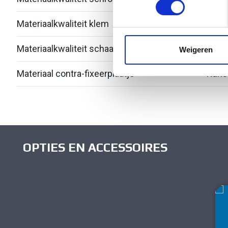
Materiaalkwaliteit klem
Over
We gebruiken cookies om cont
websiteverkeer te analyseren
media, adverteren en analys
Materiaalkwaliteit schaal
Over
Weigeren
verstrekt of die ze hebben v
Materiaal contra-fixeerplaatje
Kuns
OPTIES EN ACCESSOIRES