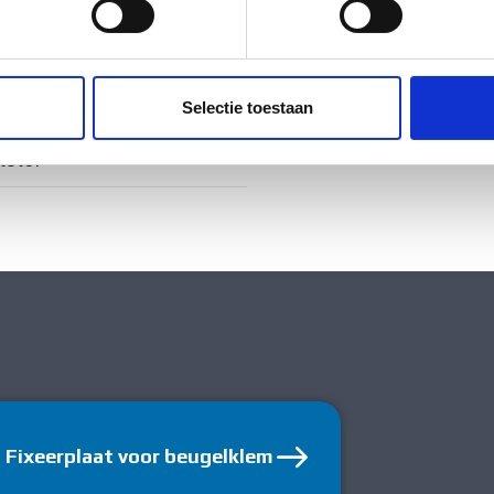
ig
ent en advertenties te personaliseren, om functies voor social
. Ook delen we informatie over uw gebruik van onze site met on
e. Deze partners kunnen deze gegevens combineren met andere i
ig
Selectie toestaan
erzameld op basis van uw gebruik van hun services.
tstof
Fixeerplaat voor beugelklem