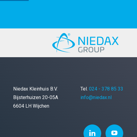
Niedax Kleinhuis B.V.
Tel.
024 - 378 85 33
Bijsterhuizen 20-05A
info@niedax.nl
6604 LH Wijchen