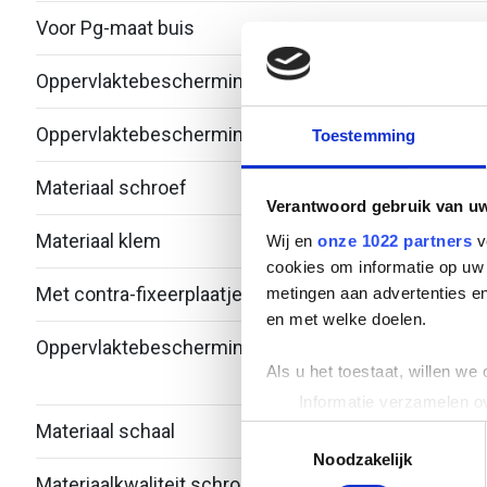
Voor Pg-maat buis
-
Oppervlaktebescherming klem
Therm
Oppervlaktebescherming schroef
Zink/
Toestemming
Materiaal schroef
Staal
Verantwoord gebruik van u
Materiaal klem
Staal
Wij en
onze 1022 partners
v
cookies om informatie op uw 
Met contra-fixeerplaatje
Nee
metingen aan advertenties en
en met welke doelen.
Oppervlaktebescherming schaal
Bandv
Als u het toestaat, willen we
verzi
Informatie verzamelen ov
Uw apparaat identificere
Materiaal schaal
Staal
Toestemmingsselectie
Lees meer over hoe uw perso
Noodzakelijk
Materiaalkwaliteit schroef
Over
toestemming op elk moment wi