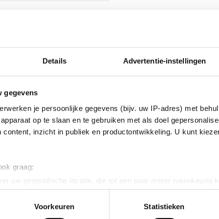
isch verzinkt (Hot-dip)
nikkel legering
Details
Advertentie-instellingen
w gegevens
erwerken je persoonlijke gegevens (bijv. uw IP-adres) met behul
apparaat op te slaan en te gebruiken met als doel gepersonalise
 content, inzicht in publiek en productontwikkeling. U kunt kiez
erzinkt (sendzimir
 ook graag:
nkt)
er uw geografische locatie, die tot een paar meter nauwkeurig k
n door het actief te scannen op specifieke eigenschappen (fingerp
onlijke gegevens worden verwerkt en stel uw voorkeuren in he
Voorkeuren
Statistieken
ig
jzigen of intrekken in de Cookieverklaring.