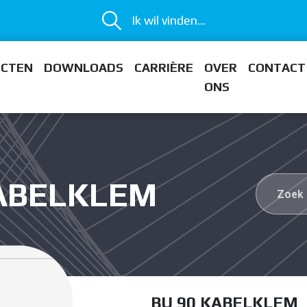
Ik wil vinden...
ECTEN
DOWNLOADS
CARRIÈRE
OVER
CONTACT
ONS
KABELKLEM
BU 90 KABELKLEM