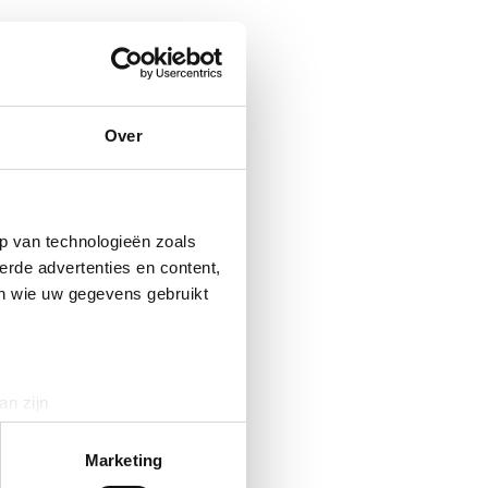
Over
p van technologieën zoals
erde advertenties en content,
en wie uw gegevens gebruikt
an zijn
rinting)
t
detailgedeelte
in. U kunt uw
Marketing