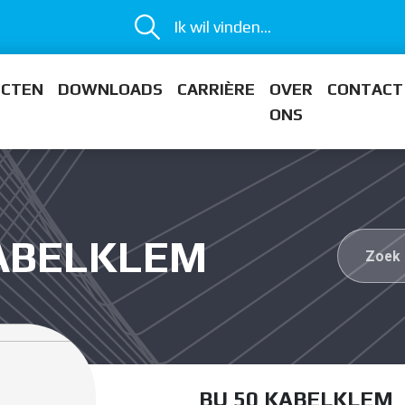
Ik wil vinden...
ECTEN
DOWNLOADS
CARRIÈRE
OVER
CONTACT
ONS
KABELKLEM
BU 50 KABELKLEM