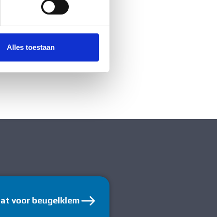
 media te bieden en om ons
ze partners voor social
nformatie die u aan ze heeft
Alles toestaan
aat voor beugelklem