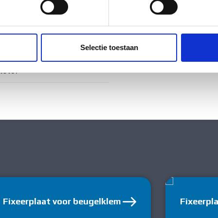
ig
ent en advertenties te personaliseren, om functies voor social
. Ook delen we informatie over uw gebruik van onze site met on
e. Deze partners kunnen deze gegevens combineren met andere i
ig
Selectie toestaan
erzameld op basis van uw gebruik van hun services.
tstof
Fixeerplaat voor beugelklem
Fixeerpl