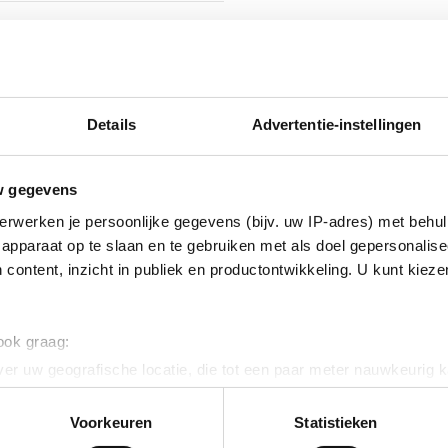
isch verzinkt (Hot-dip)
nikkel legering
Details
Advertentie-instellingen
w gegevens
erwerken je persoonlijke gegevens (bijv. uw IP-adres) met behul
apparaat op te slaan en te gebruiken met als doel gepersonalise
 content, inzicht in publiek en productontwikkeling. U kunt kiez
erzinkt (sendzimir
 ook graag:
nkt)
er uw geografische locatie, die tot een paar meter nauwkeurig k
n door het actief te scannen op specifieke eigenschappen (fingerp
onlijke gegevens worden verwerkt en stel uw voorkeuren in he
Voorkeuren
Statistieken
ig
jzigen of intrekken in de Cookieverklaring.