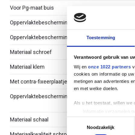
Voor Pg-maat buis
-
Oppervlaktebescherming klem
Therm
Oppervlaktebescherming schroef
Zink/
Toestemming
Materiaal schroef
Staal
Verantwoord gebruik van u
Materiaal klem
Staal
Wij en
onze 1022 partners
v
cookies om informatie op uw 
Met contra-fixeerplaatje
Nee
metingen aan advertenties en
en met welke doelen.
Oppervlaktebescherming schaal
Bandv
Als u het toestaat, willen we
verzi
Informatie verzamelen ov
Uw apparaat identificere
Materiaal schaal
Staal
Toestemmingsselectie
Lees meer over hoe uw perso
Noodzakelijk
Materiaalkwaliteit schroef
Over
toestemming op elk moment wi