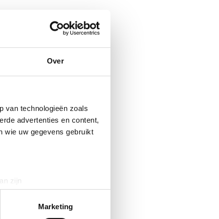
Over
p van technologieën zoals
erde advertenties en content,
en wie uw gegevens gebruikt
an zijn
rinting)
t
detailgedeelte
in. U kunt uw
Marketing