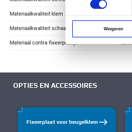
Materiaalkwaliteit klem
Over
We gebruiken cookies om cont
websiteverkeer te analyseren
media, adverteren en analys
Materiaalkwaliteit schaal
Over
Weigeren
verstrekt of die ze hebben v
Materiaal contra-fixeerplaatje
Kuns
OPTIES EN ACCESSOIRES
Fixeerplaat voor beugelklem