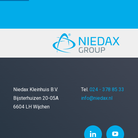
Niedax Kleinhuis B.V.
Tel.
024 - 378 85 33
Bijsterhuizen 20-05A
info@niedax.nl
6604 LH Wijchen