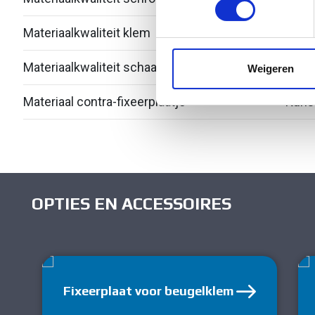
Materiaalkwaliteit klem
Over
We gebruiken cookies om cont
websiteverkeer te analyseren
media, adverteren en analys
Materiaalkwaliteit schaal
Over
Weigeren
verstrekt of die ze hebben v
Materiaal contra-fixeerplaatje
Kuns
OPTIES EN ACCESSOIRES
Fixeerplaat voor beugelklem