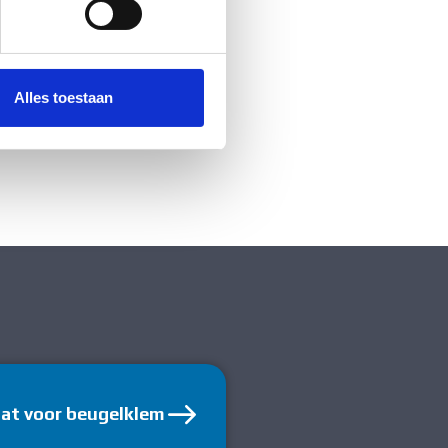
 media te bieden en om ons
ze partners voor social
nformatie die u aan ze heeft
Alles toestaan
aat voor beugelklem