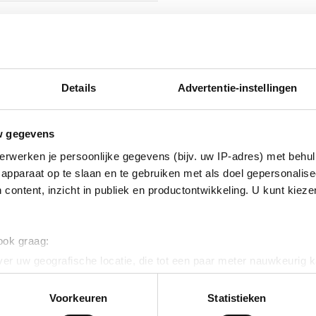
isch verzinkt (Hot-dip)
nikkel legering
Details
Advertentie-instellingen
w gegevens
erwerken je persoonlijke gegevens (bijv. uw IP-adres) met behul
apparaat op te slaan en te gebruiken met als doel gepersonalise
 content, inzicht in publiek en productontwikkeling. U kunt kiez
erzinkt (sendzimir
 ook graag:
nkt)
er uw geografische locatie, die tot een paar meter nauwkeurig k
n door het actief te scannen op specifieke eigenschappen (fingerp
onlijke gegevens worden verwerkt en stel uw voorkeuren in he
Voorkeuren
Statistieken
ig
jzigen of intrekken in de Cookieverklaring.