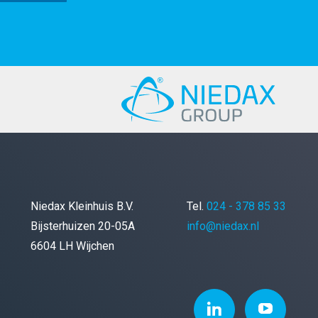
Niedax Kleinhuis B.V.
Tel.
024 - 378 85 33
Bijsterhuizen 20-05A
info@niedax.nl
6604 LH Wijchen