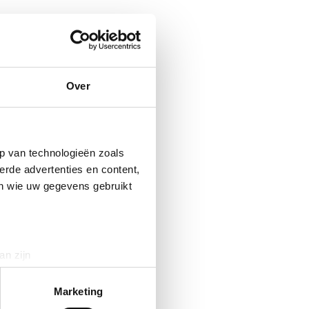
Over
p van technologieën zoals
erde advertenties en content,
en wie uw gegevens gebruikt
an zijn
rinting)
t
detailgedeelte
in. U kunt uw
Marketing