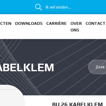
Ik wil vinden...
ECTEN
DOWNLOADS
CARRIÈRE
OVER
CONTACT
ONS
KABELKLEM
BU 26 KABELKLEM