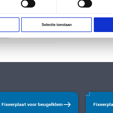
ig
ent en advertenties te personaliseren, om functies voor social
. Ook delen we informatie over uw gebruik van onze site met on
e. Deze partners kunnen deze gegevens combineren met andere i
ig
Selectie toestaan
erzameld op basis van uw gebruik van hun services.
tstof
Fixeerplaat voor beugelklem
Fixeerpl