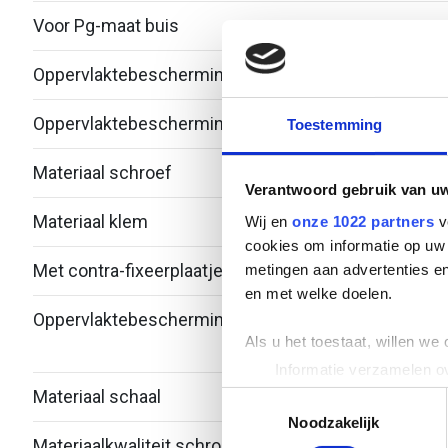
Voor Pg-maat buis
-
Oppervlaktebescherming klem
Therm
Oppervlaktebescherming schroef
Zink/
Toestemming
Materiaal schroef
Staal
Verantwoord gebruik van u
Materiaal klem
Staal
Wij en
onze 1022 partners
v
cookies om informatie op uw 
Met contra-fixeerplaatje
Nee
metingen aan advertenties en
en met welke doelen.
Oppervlaktebescherming schaal
Bandv
Als u het toestaat, willen we
verzi
Informatie verzamelen ov
Uw apparaat identificere
Materiaal schaal
Staal
Toestemmingsselectie
Lees meer over hoe uw perso
Noodzakelijk
Materiaalkwaliteit schroef
Over
toestemming op elk moment wi