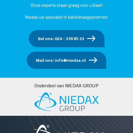
Onze experts staan graag voor u klaar!
Niedax uw specialist in kabeldraagsystemen
Bel ons: 024 - 378 85 33
Mail ons: info@niedax.nl
Onderdeel van NIEDAX GROUP