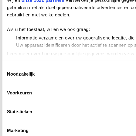
Wij en
onze 1022 partners
verwerken je persoonlijke gegeve
gebruiken met als doel gepersonaliseerde advertenties en co
gebruikt en met welke doelen.
Als u het toestaat, willen we ook graag:
Informatie verzamelen over uw geografische locatie, die
Uw apparaat identificeren door het actief te scannen op 
Lees meer over hoe uw persoonlijke gegevens worden verwer
Cookieverklaring.
Toestemmingsselectie
Noodzakelijk
We gebruiken cookies om content en advertenties te persona
uw gebruik van onze site met onze partners voor social med
verstrekt of die ze hebben verzameld op basis van uw gebru
Voorkeuren
Statistieken
Marketing