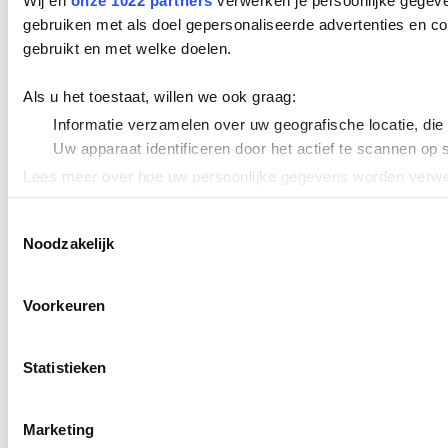
Wij en
onze 1022 partners
verwerken je persoonlijke gegeve
gebruiken met als doel gepersonaliseerde advertenties en co
gebruikt en met welke doelen.
Als u het toestaat, willen we ook graag:
Informatie verzamelen over uw geografische locatie, die
Uw apparaat identificeren door het actief te scannen op 
Lees meer over hoe uw persoonlijke gegevens worden verwer
Cookieverklaring.
Toestemmingsselectie
Noodzakelijk
We gebruiken cookies om content en advertenties te persona
uw gebruik van onze site met onze partners voor social med
verstrekt of die ze hebben verzameld op basis van uw gebru
Voorkeuren
Statistieken
Marketing