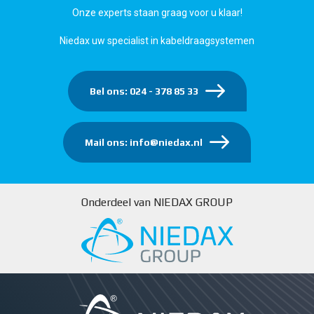
Onze experts staan graag voor u klaar!
Niedax uw specialist in kabeldraagsystemen
Bel ons: 024 - 378 85 33
Mail ons: info@niedax.nl
Onderdeel van NIEDAX GROUP