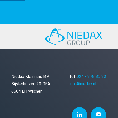
Niedax Kleinhuis B.V.
Tel.
024 - 378 85 33
Bijsterhuizen 20-05A
info@niedax.nl
6604 LH Wijchen