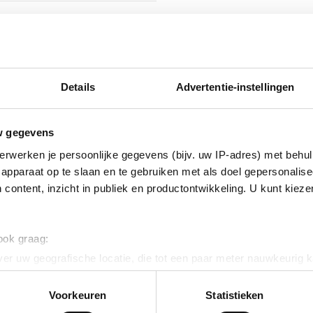
isch verzinkt (Hot-dip)
nikkel legering
Details
Advertentie-instellingen
w gegevens
erwerken je persoonlijke gegevens (bijv. uw IP-adres) met behul
apparaat op te slaan en te gebruiken met als doel gepersonalise
 content, inzicht in publiek en productontwikkeling. U kunt kiez
erzinkt (sendzimir
 ook graag:
nkt)
er uw geografische locatie, die tot een paar meter nauwkeurig k
n door het actief te scannen op specifieke eigenschappen (fingerp
onlijke gegevens worden verwerkt en stel uw voorkeuren in he
Voorkeuren
Statistieken
ig
jzigen of intrekken in de Cookieverklaring.