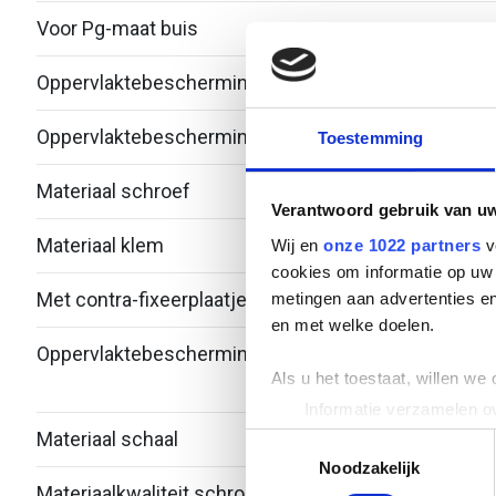
Voor Pg-maat buis
-
Oppervlaktebescherming klem
Therm
Oppervlaktebescherming schroef
Zink/
Toestemming
Materiaal schroef
Staal
Verantwoord gebruik van u
Materiaal klem
Staal
Wij en
onze 1022 partners
v
cookies om informatie op uw 
Met contra-fixeerplaatje
Nee
metingen aan advertenties en
en met welke doelen.
Oppervlaktebescherming schaal
Bandv
Als u het toestaat, willen we
verzi
Informatie verzamelen ov
Uw apparaat identificere
Materiaal schaal
Staal
Toestemmingsselectie
Lees meer over hoe uw perso
Noodzakelijk
Materiaalkwaliteit schroef
Over
toestemming op elk moment wi