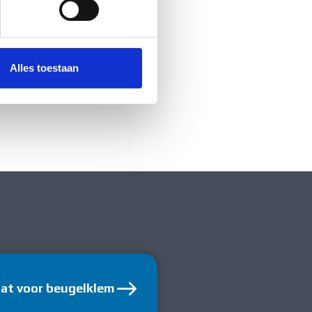
 media te bieden en om ons
ze partners voor social
nformatie die u aan ze heeft
Alles toestaan
aat voor beugelklem