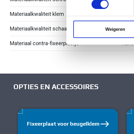
Materiaalkwaliteit klem
Over
We gebruiken cookies om cont
websiteverkeer te analyseren
media, adverteren en analys
Materiaalkwaliteit schaal
Over
Weigeren
verstrekt of die ze hebben v
Materiaal contra-fixeerplaatje
Kuns
OPTIES EN ACCESSOIRES
Fixeerplaat voor beugelklem