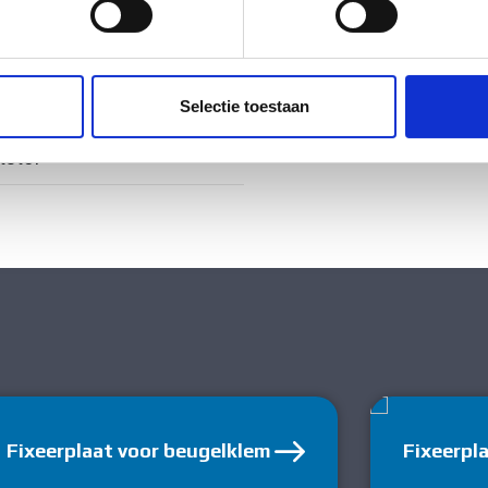
ig
ent en advertenties te personaliseren, om functies voor social
. Ook delen we informatie over uw gebruik van onze site met on
e. Deze partners kunnen deze gegevens combineren met andere i
ig
Selectie toestaan
erzameld op basis van uw gebruik van hun services.
tstof
Fixeerplaat voor beugelklem
Fixeerpl