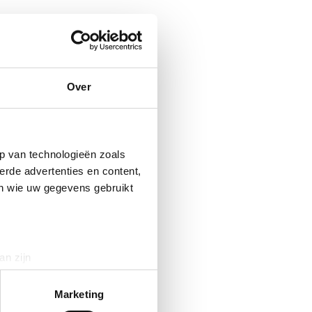
Over
p van technologieën zoals
erde advertenties en content,
en wie uw gegevens gebruikt
an zijn
rinting)
t
detailgedeelte
in. U kunt uw
Marketing