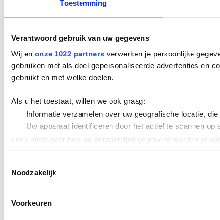
Toestemming
Verantwoord gebruik van uw gegevens
Wij en
onze 1022 partners
verwerken je persoonlijke gegeve
gebruiken met als doel gepersonaliseerde advertenties en co
gebruikt en met welke doelen.
Als u het toestaat, willen we ook graag:
Informatie verzamelen over uw geografische locatie, die
Uw apparaat identificeren door het actief te scannen op 
Lees meer over hoe uw persoonlijke gegevens worden verwer
Cookieverklaring.
Toestemmingsselectie
Noodzakelijk
We gebruiken cookies om content en advertenties te persona
uw gebruik van onze site met onze partners voor social med
verstrekt of die ze hebben verzameld op basis van uw gebru
Voorkeuren