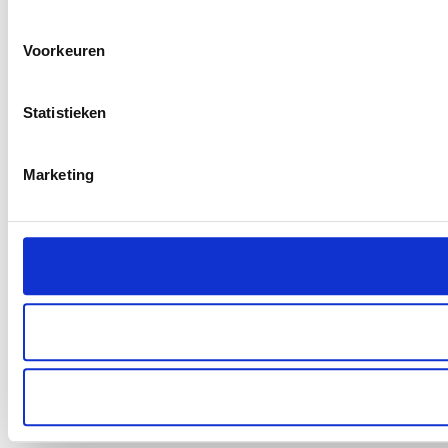
uw gebruik van onze site met onze partners voor social med
verstrekt of die ze hebben verzameld op basis van uw gebru
Voorkeuren
Statistieken
Marketing