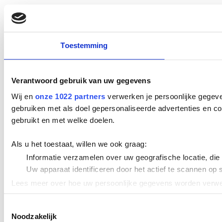
Toestemming
Verantwoord gebruik van uw gegevens
Wij en
onze 1022 partners
verwerken je persoonlijke gegeve
gebruiken met als doel gepersonaliseerde advertenties en co
gebruikt en met welke doelen.
Als u het toestaat, willen we ook graag:
Informatie verzamelen over uw geografische locatie, die
Uw apparaat identificeren door het actief te scannen op 
Lees meer over hoe uw persoonlijke gegevens worden verwer
Cookieverklaring.
Toestemmingsselectie
Noodzakelijk
We gebruiken cookies om content en advertenties te persona