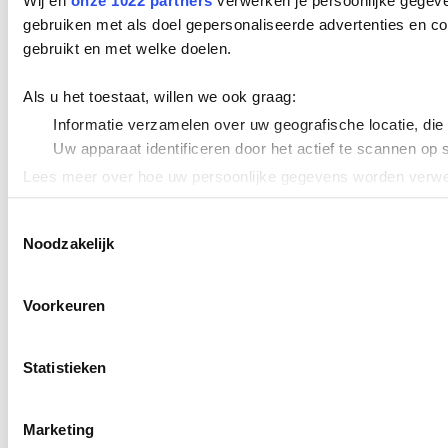
Wij en
onze 1022 partners
verwerken je persoonlijke gegeve
gebruiken met als doel gepersonaliseerde advertenties en co
gebruikt en met welke doelen.
Als u het toestaat, willen we ook graag:
Informatie verzamelen over uw geografische locatie, die
Uw apparaat identificeren door het actief te scannen op 
Lees meer over hoe uw persoonlijke gegevens worden verwer
Cookieverklaring.
Toestemmingsselectie
Noodzakelijk
We gebruiken cookies om content en advertenties te persona
uw gebruik van onze site met onze partners voor social med
verstrekt of die ze hebben verzameld op basis van uw gebru
Voorkeuren
Statistieken
Marketing