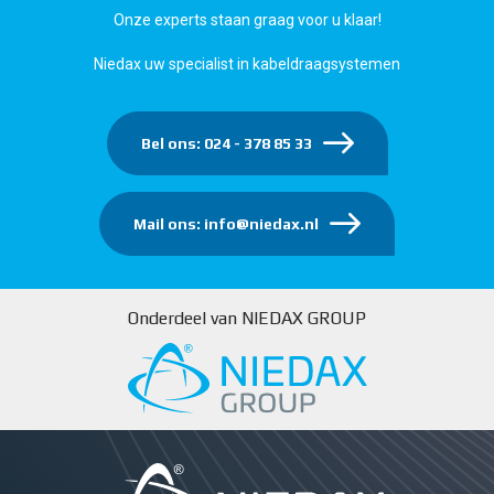
Onze experts staan graag voor u klaar!
Niedax uw specialist in kabeldraagsystemen
Bel ons: 024 - 378 85 33
Mail ons: info@niedax.nl
Onderdeel van NIEDAX GROUP