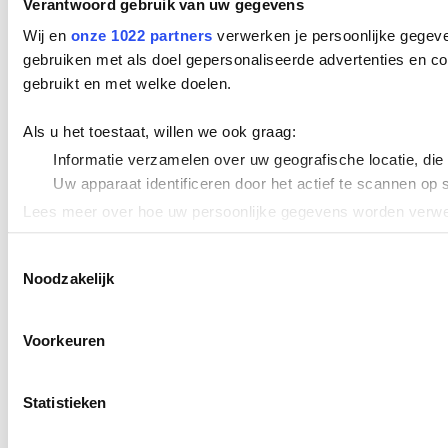
Verantwoord gebruik van uw gegevens
Wij en
onze 1022 partners
verwerken je persoonlijke gegeve
gebruiken met als doel gepersonaliseerde advertenties en co
gebruikt en met welke doelen.
Als u het toestaat, willen we ook graag:
Informatie verzamelen over uw geografische locatie, die
Uw apparaat identificeren door het actief te scannen op 
Lees meer over hoe uw persoonlijke gegevens worden verwer
Cookieverklaring.
Toestemmingsselectie
Noodzakelijk
We gebruiken cookies om content en advertenties te persona
uw gebruik van onze site met onze partners voor social med
verstrekt of die ze hebben verzameld op basis van uw gebru
Voorkeuren
Statistieken