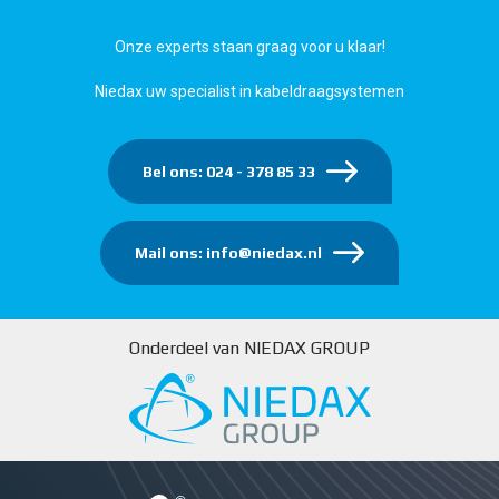
Onze experts staan graag voor u klaar!
Niedax uw specialist in kabeldraagsystemen
Bel ons: 024 - 378 85 33
Mail ons: info@niedax.nl
Onderdeel van NIEDAX GROUP