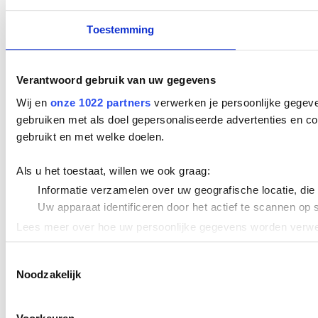
Toestemming
Verantwoord gebruik van uw gegevens
Wij en
onze 1022 partners
verwerken je persoonlijke gegeve
gebruiken met als doel gepersonaliseerde advertenties en co
gebruikt en met welke doelen.
Als u het toestaat, willen we ook graag:
Informatie verzamelen over uw geografische locatie, die
Uw apparaat identificeren door het actief te scannen op 
Lees meer over hoe uw persoonlijke gegevens worden verwer
Cookieverklaring.
Toestemmingsselectie
Noodzakelijk
We gebruiken cookies om content en advertenties te persona
uw gebruik van onze site met onze partners voor social med
verstrekt of die ze hebben verzameld op basis van uw gebru