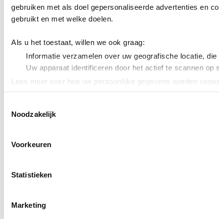
gebruiken met als doel gepersonaliseerde advertenties en co
gebruikt en met welke doelen.
Als u het toestaat, willen we ook graag:
Informatie verzamelen over uw geografische locatie, die
Uw apparaat identificeren door het actief te scannen op 
Lees meer over hoe uw persoonlijke gegevens worden verwer
Cookieverklaring.
Toestemmingsselectie
Noodzakelijk
We gebruiken cookies om content en advertenties te persona
uw gebruik van onze site met onze partners voor social med
verstrekt of die ze hebben verzameld op basis van uw gebru
Voorkeuren
Statistieken
Marketing