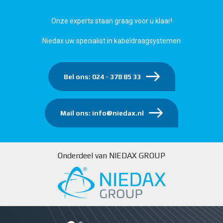
Onze experts staan graag voor u klaar!
Niedax uw specialist in kabeldraagsystemen
Bel ons: 024 - 378 85 33
Mail ons: info@niedax.nl
Onderdeel van NIEDAX GROUP