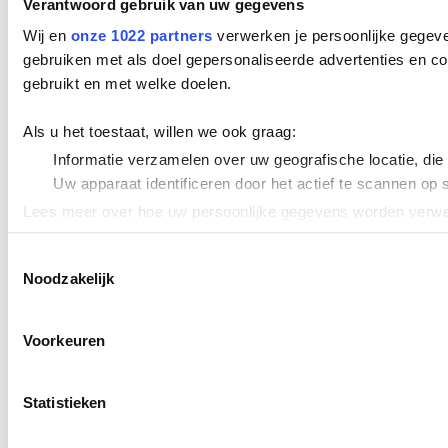
Verantwoord gebruik van uw gegevens
Wij en
onze 1022 partners
verwerken je persoonlijke gegeve
gebruiken met als doel gepersonaliseerde advertenties en co
gebruikt en met welke doelen.
Als u het toestaat, willen we ook graag:
Informatie verzamelen over uw geografische locatie, die
Uw apparaat identificeren door het actief te scannen op 
Lees meer over hoe uw persoonlijke gegevens worden verwer
Cookieverklaring.
Toestemmingsselectie
Noodzakelijk
We gebruiken cookies om content en advertenties te persona
uw gebruik van onze site met onze partners voor social med
verstrekt of die ze hebben verzameld op basis van uw gebru
Voorkeuren
Statistieken