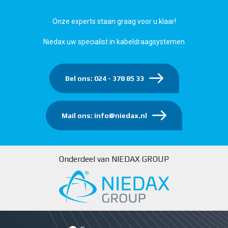
Onze experts staan graag voor u klaar!
Niedax uw specialist in kabeldraagsystemen
Bel ons: 024 - 378 85 33
Mail ons: info@niedax.nl
Onderdeel van NIEDAX GROUP