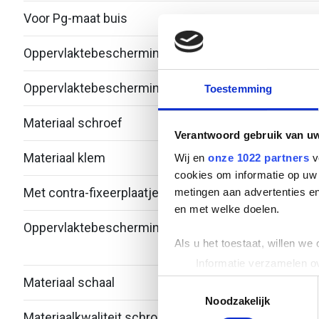
Voor Pg-maat buis
-
Oppervlaktebescherming klem
Therm
Oppervlaktebescherming schroef
Zink/
Toestemming
Materiaal schroef
Staal
Verantwoord gebruik van u
Materiaal klem
Staal
Wij en
onze 1022 partners
v
cookies om informatie op uw 
Met contra-fixeerplaatje
Nee
metingen aan advertenties en
en met welke doelen.
Oppervlaktebescherming schaal
Bandv
Als u het toestaat, willen we
verzi
Informatie verzamelen ov
Uw apparaat identificere
Materiaal schaal
Staal
Toestemmingsselectie
Lees meer over hoe uw perso
Noodzakelijk
Materiaalkwaliteit schroef
Over
toestemming op elk moment wi