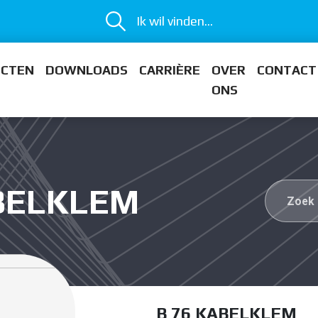
Ik wil vinden...
ECTEN
DOWNLOADS
CARRIÈRE
OVER
CONTACT
ONS
ABELKLEM
B 76 KABELKLEM