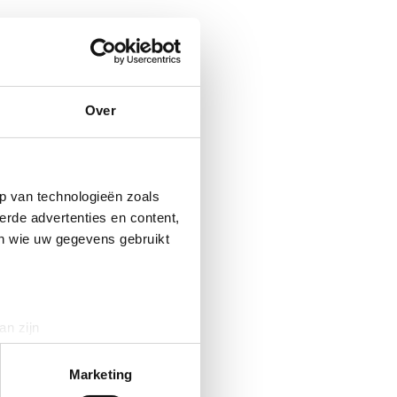
Over
p van technologieën zoals
erde advertenties en content,
en wie uw gegevens gebruikt
an zijn
rinting)
t
detailgedeelte
in. U kunt uw
Marketing