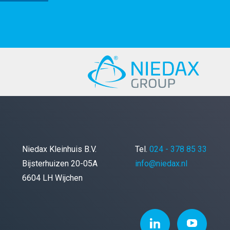
Niedax Kleinhuis B.V.
Tel.
024 - 378 85 33
Bijsterhuizen 20-05A
info@niedax.nl
6604 LH Wijchen