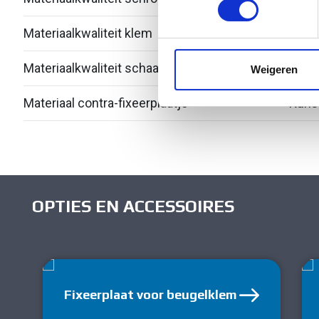
Materiaalkwaliteit klem
Over
We gebruiken cookies om cont
websiteverkeer te analyseren
media, adverteren en analys
Materiaalkwaliteit schaal
Over
Weigeren
verstrekt of die ze hebben v
Materiaal contra-fixeerplaatje
Kuns
OPTIES EN ACCESSOIRES
Fixeerplaat voor beugelklem