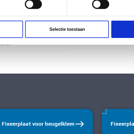
ig
ent en advertenties te personaliseren, om functies voor social
. Ook delen we informatie over uw gebruik van onze site met on
e. Deze partners kunnen deze gegevens combineren met andere i
ig
Selectie toestaan
erzameld op basis van uw gebruik van hun services.
tstof
Fixeerplaat voor beugelklem
Fixeerpl