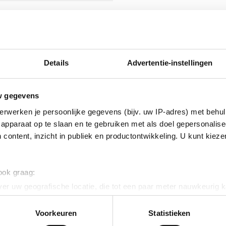
isch verzinkt (Hot-dip)
nikkel legering
Details
Advertentie-instellingen
w gegevens
erwerken je persoonlijke gegevens (bijv. uw IP-adres) met behul
apparaat op te slaan en te gebruiken met als doel gepersonalise
 content, inzicht in publiek en productontwikkeling. U kunt kiez
erzinkt (sendzimir
 ook graag:
nkt)
er uw geografische locatie, die tot een paar meter nauwkeurig k
n door het actief te scannen op specifieke eigenschappen (fingerp
onlijke gegevens worden verwerkt en stel uw voorkeuren in he
Voorkeuren
Statistieken
ig
jzigen of intrekken in de Cookieverklaring.