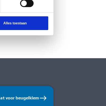
 media te bieden en om ons
ze partners voor social
nformatie die u aan ze heeft
Alles toestaan
aat voor beugelklem