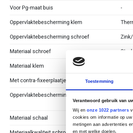
Voor Pg-maat buis
-
Oppervlaktebescherming klem
Therm
Oppervlaktebescherming schroef
Zink/
Materiaal schroef
Staal
Materiaal klem
Staal
Met contra-fixeerplaatje
Nee
Toestemming
Oppervlaktebescherming schaal
Bandv
Verantwoord gebruik van u
verzi
Wij en
onze 1022 partners
v
cookies om informatie op uw 
Materiaal schaal
Staal
metingen aan advertenties en
en met welke doelen.
Materiaalkwaliteit schroef
Over