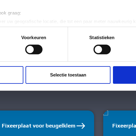
 ook graag:
ig
er uw geografische locatie, die tot een paar meter nauwkeurig k
ig
n door het actief te scannen op specifieke eigenschappen (fingerp
onlijke gegevens worden verwerkt en stel uw voorkeuren in he
Voorkeuren
Statistieken
tstof
jzigen of intrekken in de Cookieverklaring.
ent en advertenties te personaliseren, om functies voor social
. Ook delen we informatie over uw gebruik van onze site met on
e. Deze partners kunnen deze gegevens combineren met andere i
Selectie toestaan
erzameld op basis van uw gebruik van hun services.
Fixeerplaat voor beugelklem
Fixeerpl