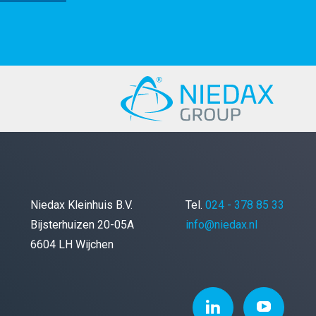
Niedax Kleinhuis B.V.
Tel.
024 - 378 85 33
Bijsterhuizen 20-05A
info@niedax.nl
6604 LH Wijchen