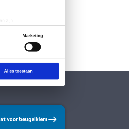
an zijn
rinting)
t
detailgedeelte
in. U kunt uw
Marketing
 media te bieden en om ons
ze partners voor social
nformatie die u aan ze heeft
Alles toestaan
aat voor beugelklem