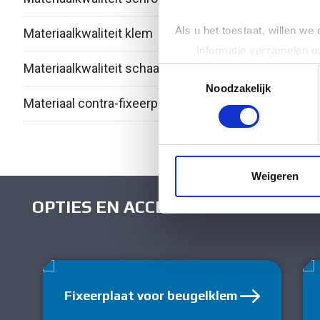
Als u het toestaat, willen we
Materiaalkwaliteit klem
Over
Informatie verzamelen ov
Materiaalkwaliteit schaal
Over
Uw apparaat identificere
Toestemmingsselectie
Lees meer over hoe uw perso
Noodzakelijk
Materiaal contra-fixeerplaatje
Kuns
toestemming op elk moment wi
We gebruiken cookies om cont
websiteverkeer te analyseren
media, adverteren en analys
Weigeren
verstrekt of die ze hebben v
OPTIES EN ACCESSOIRES
Fixeerplaat voor beugelklem