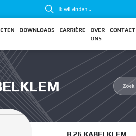
Ik wil vinden...
ECTEN
DOWNLOADS
CARRIÈRE
OVER
CONTACT
ONS
ABELKLEM
B 26 KABELKLEM