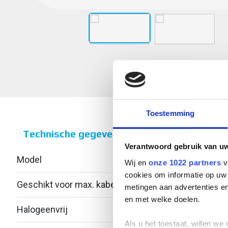
Toestemming
Technische gegevens
Verantwoord gebruik van u
Model
Lang 
Wij en
onze 1022 partners
v
cookies om informatie op uw 
Geschikt voor max. kabeldiameter
61
metingen aan advertenties en
en met welke doelen.
Halogeenvrij
Ja
Als u het toestaat, willen we