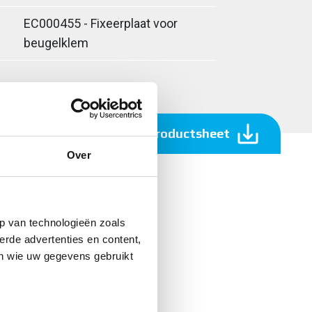
EC000455 - Fixeerplaat voor
beugelklem
Download productsheet
Over
p van technologieën zoals
erde advertenties en content,
en wie uw gegevens gebruikt