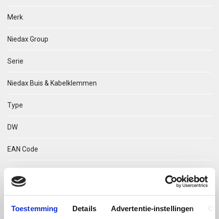
Merk
Niedax Group
Serie
Niedax Buis & Kabelklemmen
Type
DW
EAN Code
04013339113200
Technische omschrijving
Toestemming
Details
Advertentie-instellingen
Ov
DW 46 TEGENPLAATJE DUBBEL