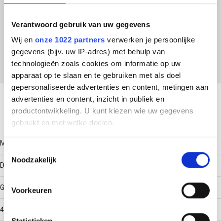
ETIM Klasse
Verantwoord gebruik van uw gegevens
Wij en
onze 1022 partners
verwerken je persoonlijke
EC000455 - Fixeerplaat voor beugelklem
gegevens (bijv. uw IP-adres) met behulp van
technologieën zoals cookies om informatie op uw
apparaat op te slaan en te gebruiken met als doel
Download productsheet
gepersonaliseerde advertenties en content, metingen aan
advertenties en content, inzicht in publiek en
productontwikkeling. U kunt kiezen wie uw gegevens
Technische gegevens
gebruikt en met welke doelen.
Model
Als u het toestaat, willen we ook graag:
Toestemmingsselectie
Noodzakelijk
Informatie verzamelen over uw geografische locatie,
Dubbel fixeerplaatje
die tot een paar meter nauwkeurig kan zijn
Uw apparaat identificeren door het actief te scannen
Geschikt voor max. kabeldiameter
Voorkeuren
op specifieke eigenschappen (fingerprinting)
Lees meer over hoe uw persoonlijke gegevens worden
46
Statistieken