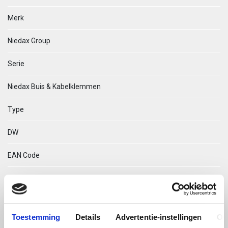
Merk
Niedax Group
Serie
Niedax Buis & Kabelklemmen
Type
DW
EAN Code
04013339111909
Technische omschrijving
Toestemming
Details
Advertentie-instellingen
Ov
DW 12 TEGENPLAATJE DUBBEL