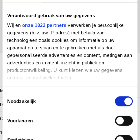
ETIM Klasse
Verantwoord gebruik van uw gegevens
Wij en
onze 1022 partners
verwerken je persoonlijke
EC000455 - Fixeerplaat voor beugelklem
gegevens (bijv. uw IP-adres) met behulp van
technologieën zoals cookies om informatie op uw
apparaat op te slaan en te gebruiken met als doel
Download productsheet
gepersonaliseerde advertenties en content, metingen aan
advertenties en content, inzicht in publiek en
productontwikkeling. U kunt kiezen wie uw gegevens
Technische gegevens
gebruikt en met welke doelen.
Model
Als u het toestaat, willen we ook graag:
Toestemmingsselectie
Noodzakelijk
Informatie verzamelen over uw geografische locatie,
Dubbel fixeerplaatje
die tot een paar meter nauwkeurig kan zijn
Uw apparaat identificeren door het actief te scannen
Geschikt voor max. kabeldiameter
Voorkeuren
op specifieke eigenschappen (fingerprinting)
Lees meer over hoe uw persoonlijke gegevens worden
12
Statistieken