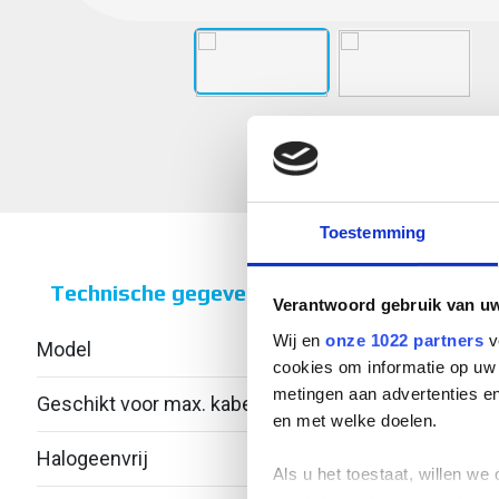
Toestemming
Technische gegevens
Verantwoord gebruik van u
Wij en
onze 1022 partners
v
Model
Contr
cookies om informatie op uw 
metingen aan advertenties en
Geschikt voor max. kabeldiameter
110
en met welke doelen.
Halogeenvrij
Ja
Als u het toestaat, willen we