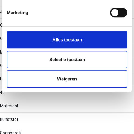
U kunt uw toestemming op elk moment wijzigen of
intrekken in de Cookieverklaring.
Ja
Marketing
We gebruiken cookies om content en advertenties te
Oppervlaktebescherming
personaliseren, om functies voor social media te bieden
en om ons websiteverkeer te analyseren. Ook delen we
Onbehandeld
Alles toestaan
informatie over uw gebruik van onze site met onze
partners voor social media, adverteren en analyse. Deze
Materiaalkwaliteit
partners kunnen deze gegevens combineren met andere
Selectie toestaan
Overig
informatie die u aan ze heeft verstrekt of die ze hebben
verzameld op basis van uw gebruik van hun services.
Weigeren
Lengte
45
Materiaal
Kunststof
Spanbereik