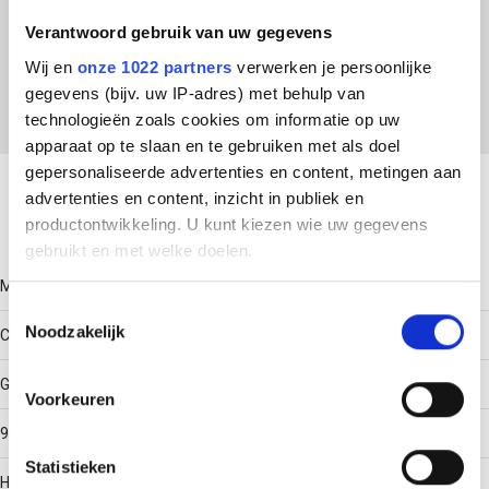
ETIM Klasse
Verantwoord gebruik van uw gegevens
EC000455 - Fixeerplaat voor beugelklem
Wij en
onze 1022 partners
verwerken je persoonlijke
gegevens (bijv. uw IP-adres) met behulp van
technologieën zoals cookies om informatie op uw
apparaat op te slaan en te gebruiken met als doel
Download productsheet
gepersonaliseerde advertenties en content, metingen aan
advertenties en content, inzicht in publiek en
productontwikkeling. U kunt kiezen wie uw gegevens
Technische gegevens
gebruikt en met welke doelen.
Model
Als u het toestaat, willen we ook graag:
Toestemmingsselectie
Noodzakelijk
Informatie verzamelen over uw geografische locatie,
Contra-fixeerplaatje
die tot een paar meter nauwkeurig kan zijn
Geschikt voor max. kabeldiameter
Uw apparaat identificeren door het actief te scannen
Voorkeuren
op specifieke eigenschappen (fingerprinting)
90
Lees meer over hoe uw persoonlijke gegevens worden
Statistieken
verwerkt en stel uw voorkeuren in het
detailgedeelte
in.
Halogeenvrij