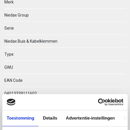
Merk
Niedax Group
Serie
Niedax Buis & Kabelklemmen
Type
GWU
EAN Code
04013339111602
Technische omschrijving
Toestemming
Details
Advertentie-instellingen
Ov
GWU 90 TEGENPLAATJE