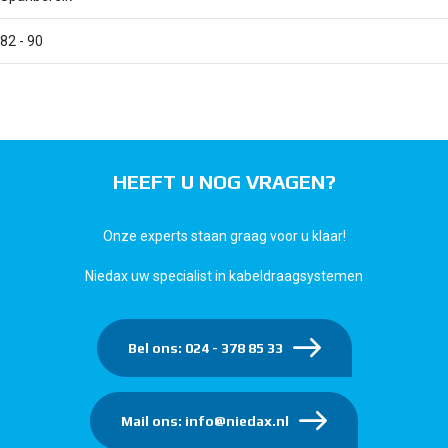
82 - 90
HEEFT U NOG VRAGEN?
Onze experts staan graag voor u klaar!
Niedax uw specialist in kabeldraagsystemen
Bel ons: 024 - 378 85 33
Mail ons: info@niedax.nl