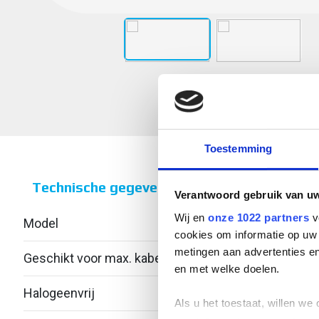
Toestemming
Technische gegevens
Verantwoord gebruik van u
Wij en
onze 1022 partners
v
Model
Contr
cookies om informatie op uw 
metingen aan advertenties en
Geschikt voor max. kabeldiameter
46
en met welke doelen.
Halogeenvrij
Ja
Als u het toestaat, willen we