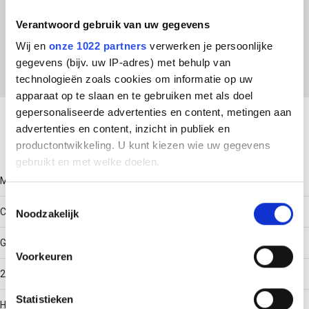
ETIM Klasse
Verantwoord gebruik van uw gegevens
EC000455 - Fixeerplaat voor beugelklem
Wij en
onze 1022 partners
verwerken je persoonlijke
gegevens (bijv. uw IP-adres) met behulp van
technologieën zoals cookies om informatie op uw
apparaat op te slaan en te gebruiken met als doel
Download productsheet
gepersonaliseerde advertenties en content, metingen aan
advertenties en content, inzicht in publiek en
Technische gegevens
productontwikkeling. U kunt kiezen wie uw gegevens
gebruikt en met welke doelen.
Model
Als u het toestaat, willen we ook graag:
Toestemmingsselectie
Contra-fixeerplaatje
Noodzakelijk
Informatie verzamelen over uw geografische locatie,
die tot een paar meter nauwkeurig kan zijn
Geschikt voor max. kabeldiameter
Uw apparaat identificeren door het actief te scannen
Voorkeuren
op specifieke eigenschappen (fingerprinting)
22
Lees meer over hoe uw persoonlijke gegevens worden
Statistieken
verwerkt en stel uw voorkeuren in het
detailgedeelte
in.
Halogeenvrij