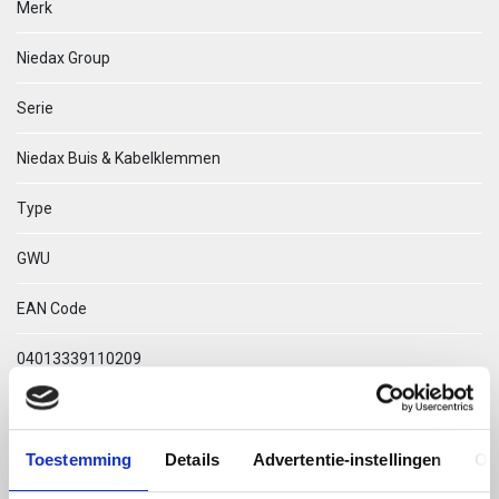
Merk
Niedax Group
Serie
Niedax Buis & Kabelklemmen
Type
GWU
EAN Code
04013339110209
Technische omschrijving
Toestemming
Details
Advertentie-instellingen
Ov
GWU 22 TEGENPLAATJE