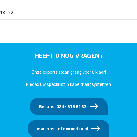
18 - 22
HEEFT U NOG VRAGEN?
Onze experts staan graag voor u klaar!
Niedax uw specialist in kabeldraagsystemen
Bel ons: 024 - 378 85 33
Mail ons: info@niedax.nl