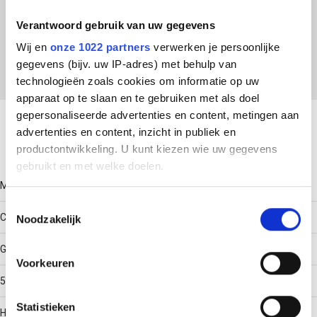
ETIM Klasse
Verantwoord gebruik van uw gegevens
EC000455 - Fixeerplaat voor beugelklem
Wij en
onze 1022 partners
verwerken je persoonlijke
gegevens (bijv. uw IP-adres) met behulp van
technologieën zoals cookies om informatie op uw
apparaat op te slaan en te gebruiken met als doel
Download productsheet
gepersonaliseerde advertenties en content, metingen aan
advertenties en content, inzicht in publiek en
Technische gegevens
productontwikkeling. U kunt kiezen wie uw gegevens
gebruikt en met welke doelen.
Model
Als u het toestaat, willen we ook graag:
Toestemmingsselectie
Contra-fixeerplaatje
Noodzakelijk
Informatie verzamelen over uw geografische locatie,
die tot een paar meter nauwkeurig kan zijn
Geschikt voor max. kabeldiameter
Uw apparaat identificeren door het actief te scannen
Voorkeuren
op specifieke eigenschappen (fingerprinting)
58
Lees meer over hoe uw persoonlijke gegevens worden
Statistieken
verwerkt en stel uw voorkeuren in het
detailgedeelte
in.
Halogeenvrij