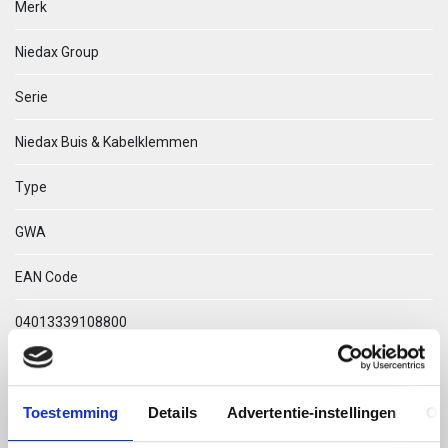
Merk
Niedax Group
Serie
Niedax Buis & Kabelklemmen
Type
GWA
EAN Code
04013339108800
Technische omschrijving
Toestemming
Details
Advertentie-instellingen
Ov
GWA 58 TEGENPLAATJE