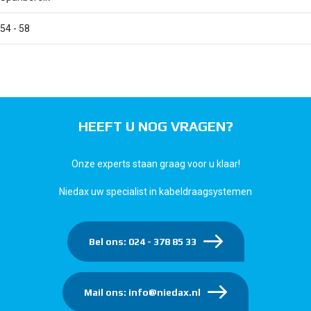
54 - 58
HEEFT U NOG VRAGEN?
Onze experts staan graag voor u klaar!
Niedax uw specialist in kabeldraagsystemen
Bel ons: 024 - 378 85 33
Mail ons: info@niedax.nl