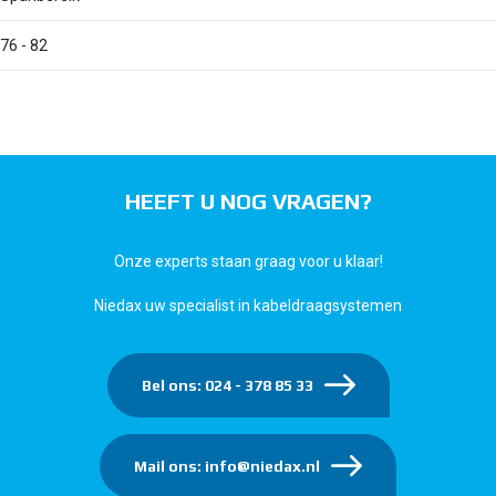
76 - 82
HEEFT U NOG VRAGEN?
Onze experts staan graag voor u klaar!
Niedax uw specialist in kabeldraagsystemen
Bel ons: 024 - 378 85 33
Mail ons: info@niedax.nl