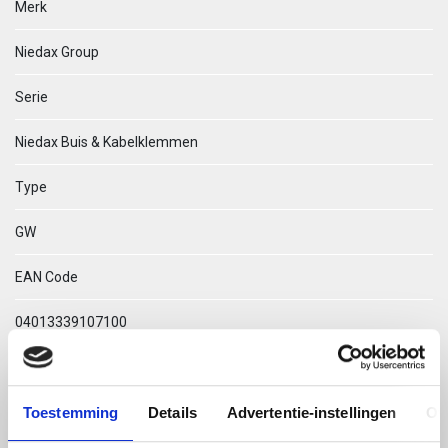
Merk
Niedax Group
Serie
Niedax Buis & Kabelklemmen
Type
GW
EAN Code
04013339107100
Technische omschrijving
Toestemming
Details
Advertentie-instellingen
Ov
GW 82 TEGENPLAATJE