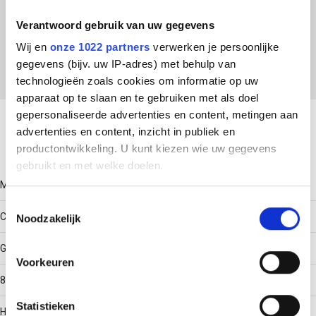
ETIM Klasse
Verantwoord gebruik van uw gegevens
EC000455 - Fixeerplaat voor beugelklem
Wij en
onze 1022 partners
verwerken je persoonlijke
gegevens (bijv. uw IP-adres) met behulp van
technologieën zoals cookies om informatie op uw
apparaat op te slaan en te gebruiken met als doel
Download productsheet
gepersonaliseerde advertenties en content, metingen aan
advertenties en content, inzicht in publiek en
Technische gegevens
productontwikkeling. U kunt kiezen wie uw gegevens
gebruikt en met welke doelen.
Model
Als u het toestaat, willen we ook graag:
Toestemmingsselectie
Contra-fixeerplaatje
Noodzakelijk
Informatie verzamelen over uw geografische locatie,
die tot een paar meter nauwkeurig kan zijn
Geschikt voor max. kabeldiameter
Uw apparaat identificeren door het actief te scannen
Voorkeuren
op specifieke eigenschappen (fingerprinting)
82
Lees meer over hoe uw persoonlijke gegevens worden
Statistieken
verwerkt en stel uw voorkeuren in het
detailgedeelte
in.
Halogeenvrij