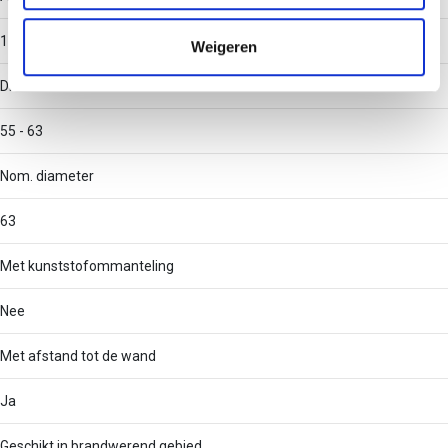
informatie die u aan ze heeft verstrekt of die ze hebben
verzameld op basis van uw gebruik van hun services.
1
Weigeren
Diameter
55 - 63
Nom. diameter
63
Met kunststofommanteling
Nee
Met afstand tot de wand
Ja
Geschikt in brandwerend gebied