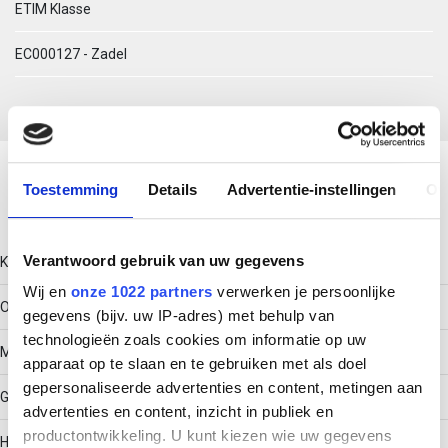
ETIM Klasse
EC000127 - Zadel
Download productsheet
Toestemming
Details
Advertentie-instellingen
Ov
Technische gegevens
Verantwoord gebruik van uw gegevens
Kleur
Wij en
onze 1022 partners
verwerken je persoonlijke
Overig
gegevens (bijv. uw IP-adres) met behulp van
technologieën zoals cookies om informatie op uw
Model
apparaat op te slaan en te gebruiken met als doel
gepersonaliseerde advertenties en content, metingen aan
Gesloten
advertenties en content, inzicht in publiek en
productontwikkeling. U kunt kiezen wie uw gegevens
Halogeenvrij