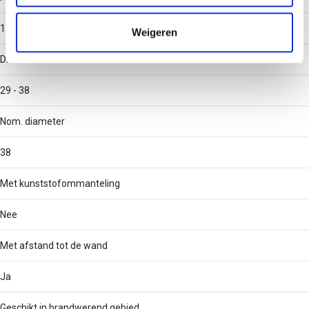
informatie die u aan ze heeft verstrekt of die ze hebben
verzameld op basis van uw gebruik van hun services.
1
Weigeren
Diameter
29 - 38
Nom. diameter
38
Met kunststofommanteling
Nee
Met afstand tot de wand
Ja
Geschikt in brandwerend gebied