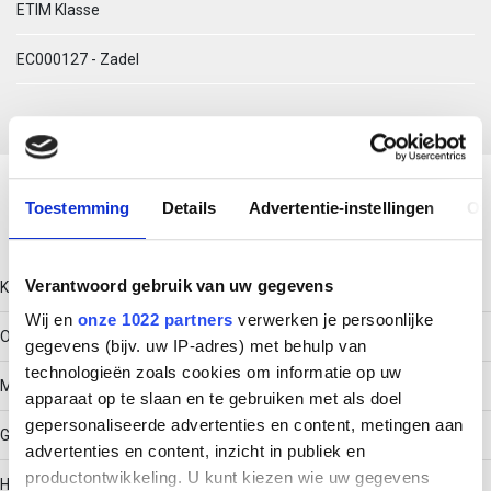
ETIM Klasse
EC000127 - Zadel
Download productsheet
Toestemming
Details
Advertentie-instellingen
Ov
Technische gegevens
Verantwoord gebruik van uw gegevens
Kleur
Wij en
onze 1022 partners
verwerken je persoonlijke
Overig
gegevens (bijv. uw IP-adres) met behulp van
technologieën zoals cookies om informatie op uw
Model
apparaat op te slaan en te gebruiken met als doel
gepersonaliseerde advertenties en content, metingen aan
Gesloten
advertenties en content, inzicht in publiek en
productontwikkeling. U kunt kiezen wie uw gegevens
Halogeenvrij