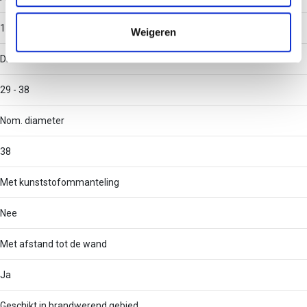
informatie die u aan ze heeft verstrekt of die ze hebben
verzameld op basis van uw gebruik van hun services.
1
Weigeren
Diameter
29 - 38
Nom. diameter
38
Met kunststofommanteling
Nee
Met afstand tot de wand
Ja
Geschikt in brandwerend gebied