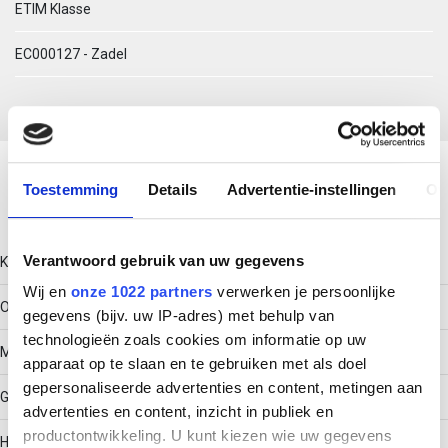
ETIM Klasse
EC000127 - Zadel
Download productsheet
Toestemming
Details
Advertentie-instellingen
Ov
Technische gegevens
Verantwoord gebruik van uw gegevens
Kleur
Wij en
onze 1022 partners
verwerken je persoonlijke
Overig
gegevens (bijv. uw IP-adres) met behulp van
technologieën zoals cookies om informatie op uw
Model
apparaat op te slaan en te gebruiken met als doel
gepersonaliseerde advertenties en content, metingen aan
Gesloten
advertenties en content, inzicht in publiek en
productontwikkeling. U kunt kiezen wie uw gegevens
Halogeenvrij