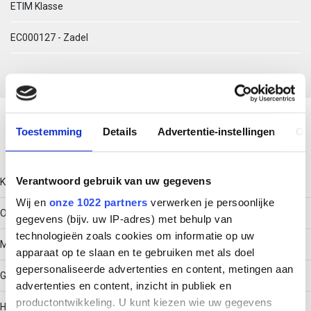
ETIM Klasse
EC000127 - Zadel
Download productsheet
Toestemming
Details
Advertentie-instellingen
Ov
Technische gegevens
Verantwoord gebruik van uw gegevens
Kleur
Wij en
onze 1022 partners
verwerken je persoonlijke
Overig
gegevens (bijv. uw IP-adres) met behulp van
technologieën zoals cookies om informatie op uw
Model
apparaat op te slaan en te gebruiken met als doel
gepersonaliseerde advertenties en content, metingen aan
Gesloten
advertenties en content, inzicht in publiek en
productontwikkeling. U kunt kiezen wie uw gegevens
Halogeenvrij