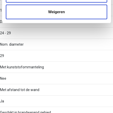
informatie die u aan ze heeft verstrekt of die ze hebben
verzameld op basis van uw gebruik van hun services.
1
Weigeren
Diameter
24 - 29
Nom. diameter
29
Met kunststofommanteling
Nee
Met afstand tot de wand
Ja
Geschikt in brandwerend gebied