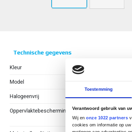
Technische gegevens
Kleur
Over
Model
Gesl
Toestemming
Halogeenvrij
Ja
Verantwoord gebruik van u
Oppervlaktebescherming
Bandv
Wij en
onze 1022 partners
v
verzi
cookies om informatie op uw 
metingen aan advertenties en