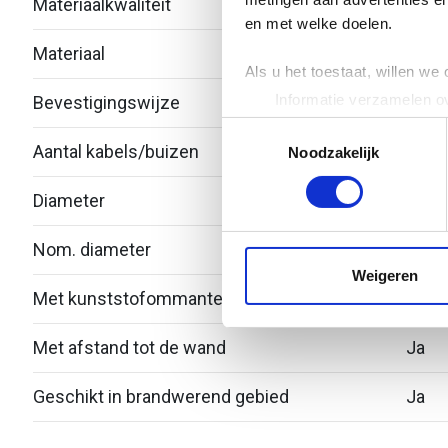
Materiaalkwaliteit
Over
en met welke doelen.
Materiaal
Staal
Als u het toestaat, willen we
Informatie verzamelen ov
Bevestigingswijze
Schro
Uw apparaat identificere
Toestemmingsselectie
Aantal kabels/buizen
1
Lees meer over hoe uw perso
Noodzakelijk
toestemming op elk moment wi
Diameter
15 - 
We gebruiken cookies om cont
websiteverkeer te analyseren
Nom. diameter
19
media, adverteren en analys
Weigeren
verstrekt of die ze hebben v
Met kunststofommanteling
Nee
Met afstand tot de wand
Ja
Geschikt in brandwerend gebied
Ja