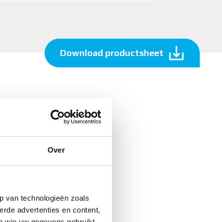
Download productsheet
Over
p van technologieën zoals
erde advertenties en content,
en wie uw gegevens gebruikt