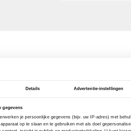
ig
oten
Details
Advertentie-instellingen
w gegevens
erzinkt (sendzimir
erwerken je persoonlijke gegevens (bijv. uw IP-adres) met behul
nkt)
apparaat op te slaan en te gebruiken met als doel gepersonalise
 content, inzicht in publiek en productontwikkeling. U kunt kiez