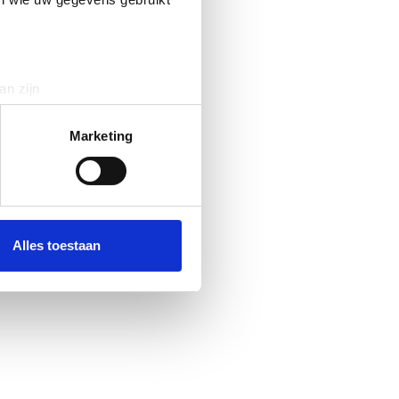
an zijn
rinting)
t
detailgedeelte
in. U kunt uw
Marketing
 media te bieden en om ons
ze partners voor social
nformatie die u aan ze heeft
Alles toestaan