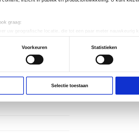
ig
 ook graag:
er uw geografische locatie, die tot een paar meter nauwkeurig k
efdraadaansluiting
n door het actief te scannen op specifieke eigenschappen (fingerp
onlijke gegevens worden verwerkt en stel uw voorkeuren in he
Voorkeuren
Statistieken
jzigen of intrekken in de Cookieverklaring.
19
ent en advertenties te personaliseren, om functies voor social
. Ook delen we informatie over uw gebruik van onze site met on
e. Deze partners kunnen deze gegevens combineren met andere i
Selectie toestaan
erzameld op basis van uw gebruik van hun services.