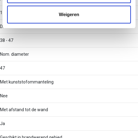
informatie die u aan ze heeft verstrekt of die ze hebben
verzameld op basis van uw gebruik van hun services.
1
Weigeren
Diameter
38 - 47
Nom. diameter
47
Met kunststofommanteling
Nee
Met afstand tot de wand
Ja
Geschikt in brandwerend gebied