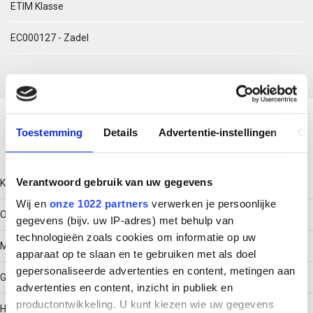
ETIM Klasse
EC000127 - Zadel
Download productsheet
Toestemming
Details
Advertentie-instellingen
Ov
Technische gegevens
Verantwoord gebruik van uw gegevens
Kleur
Wij en
onze 1022 partners
verwerken je persoonlijke
Overig
gegevens (bijv. uw IP-adres) met behulp van
technologieën zoals cookies om informatie op uw
Model
apparaat op te slaan en te gebruiken met als doel
gepersonaliseerde advertenties en content, metingen aan
Gesloten
advertenties en content, inzicht in publiek en
productontwikkeling. U kunt kiezen wie uw gegevens
Halogeenvrij