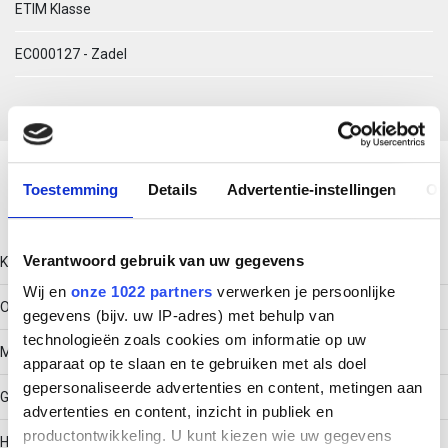
ETIM Klasse
EC000127 - Zadel
Download productsheet
Toestemming
Details
Advertentie-instellingen
Ov
Technische gegevens
Verantwoord gebruik van uw gegevens
Kleur
Wij en
onze 1022 partners
verwerken je persoonlijke
Overig
gegevens (bijv. uw IP-adres) met behulp van
technologieën zoals cookies om informatie op uw
Model
apparaat op te slaan en te gebruiken met als doel
gepersonaliseerde advertenties en content, metingen aan
Gesloten
advertenties en content, inzicht in publiek en
productontwikkeling. U kunt kiezen wie uw gegevens
Halogeenvrij