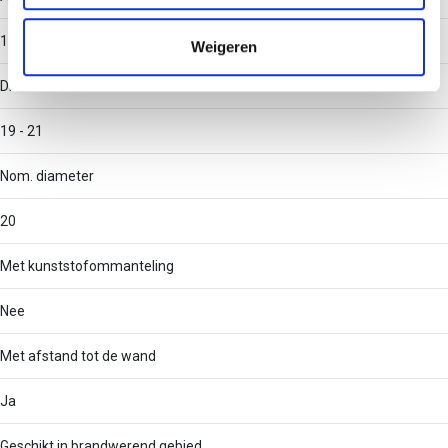
informatie die u aan ze heeft verstrekt of die ze hebben
verzameld op basis van uw gebruik van hun services.
1
Weigeren
Diameter
19 - 21
Nom. diameter
20
Met kunststofommanteling
Nee
Met afstand tot de wand
Ja
Geschikt in brandwerend gebied