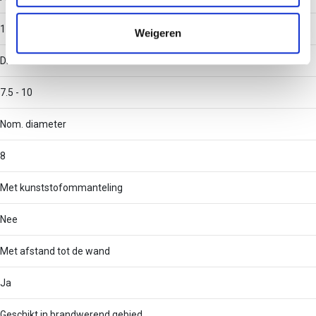
informatie die u aan ze heeft verstrekt of die ze hebben
verzameld op basis van uw gebruik van hun services.
1
Weigeren
Diameter
7.5 - 10
Nom. diameter
8
Met kunststofommanteling
Nee
Met afstand tot de wand
Ja
Geschikt in brandwerend gebied