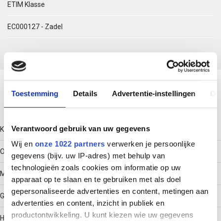
ETIM Klasse
EC000127 - Zadel
Download productsheet
Toestemming
Details
Advertentie-instellingen
Ov
Technische gegevens
Verantwoord gebruik van uw gegevens
Kleur
Wij en
onze 1022 partners
verwerken je persoonlijke
Overig
gegevens (bijv. uw IP-adres) met behulp van
technologieën zoals cookies om informatie op uw
Model
apparaat op te slaan en te gebruiken met als doel
gepersonaliseerde advertenties en content, metingen aan
Gesloten
advertenties en content, inzicht in publiek en
productontwikkeling. U kunt kiezen wie uw gegevens
Halogeenvrij