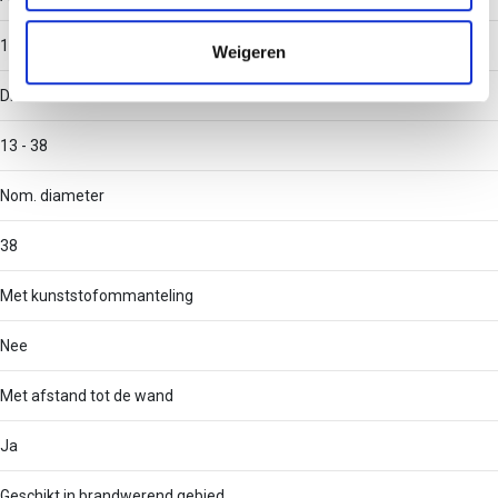
informatie die u aan ze heeft verstrekt of die ze hebben
verzameld op basis van uw gebruik van hun services.
1
Weigeren
Diameter
13 - 38
Nom. diameter
38
Met kunststofommanteling
Nee
Met afstand tot de wand
Ja
Geschikt in brandwerend gebied