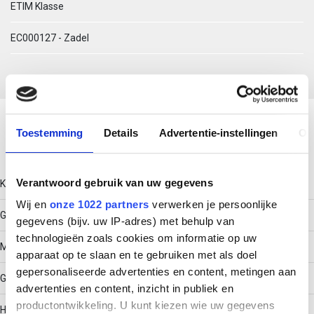
ETIM Klasse
EC000127 - Zadel
Download productsheet
Toestemming
Details
Advertentie-instellingen
Ov
Technische gegevens
Verantwoord gebruik van uw gegevens
Kleur
Wij en
onze 1022 partners
verwerken je persoonlijke
Grijs
gegevens (bijv. uw IP-adres) met behulp van
technologieën zoals cookies om informatie op uw
Model
apparaat op te slaan en te gebruiken met als doel
gepersonaliseerde advertenties en content, metingen aan
Gesloten
advertenties en content, inzicht in publiek en
productontwikkeling. U kunt kiezen wie uw gegevens
Halogeenvrij