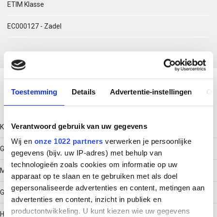
ETIM Klasse
EC000127 - Zadel
Download productsheet
Toestemming
Details
Advertentie-instellingen
Ov
Technische gegevens
Verantwoord gebruik van uw gegevens
Kleur
Wij en
onze 1022 partners
verwerken je persoonlijke
Grijs
gegevens (bijv. uw IP-adres) met behulp van
technologieën zoals cookies om informatie op uw
Model
apparaat op te slaan en te gebruiken met als doel
gepersonaliseerde advertenties en content, metingen aan
Gesloten
advertenties en content, inzicht in publiek en
productontwikkeling. U kunt kiezen wie uw gegevens
Halogeenvrij