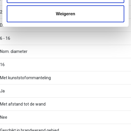
informatie die u aan ze heeft verstrekt of die ze hebben
verzameld op basis van uw gebruik van hun services.
2
Weigeren
Diameter
6 - 16
Nom. diameter
16
Met kunststofommanteling
Ja
Met afstand tot de wand
Nee
Geschikt in brandwerend gebied