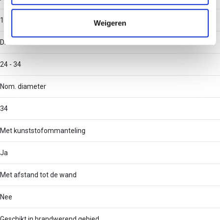
informatie die u aan ze heeft verstrekt of die ze hebben
verzameld op basis van uw gebruik van hun services.
1
Weigeren
Diameter
24 - 34
Nom. diameter
34
Met kunststofommanteling
Ja
Met afstand tot de wand
Nee
Geschikt in brandwerend gebied