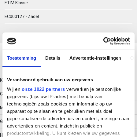
ETIM Klasse
EC000127 - Zadel
Download productsheet
Toestemming
Details
Advertentie-instellingen
Ov
Technische gegevens
Verantwoord gebruik van uw gegevens
Kleur
Wij en
onze 1022 partners
verwerken je persoonlijke
Grijs
gegevens (bijv. uw IP-adres) met behulp van
technologieën zoals cookies om informatie op uw
Model
apparaat op te slaan en te gebruiken met als doel
gepersonaliseerde advertenties en content, metingen aan
Gesloten
advertenties en content, inzicht in publiek en
productontwikkeling. U kunt kiezen wie uw gegevens
Halogeenvrij